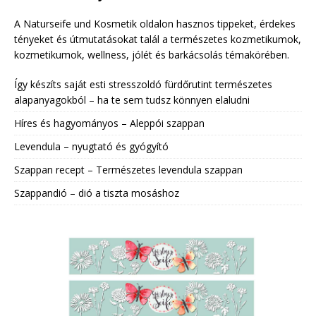
A Naturseife und Kosmetik oldalon hasznos tippeket, érdekes
tényeket és útmutatásokat talál a természetes kozmetikumok,
kozmetikumok, wellness, jólét és barkácsolás témakörében.
Így készíts saját esti stresszoldó fürdőrutint természetes
alapanyagokból – ha te sem tudsz könnyen elaludni
Híres és hagyományos – Aleppói szappan
Levendula – nyugtató és gyógyító
Szappan recept – Természetes levendula szappan
Szappandió – dió a tiszta mosáshoz