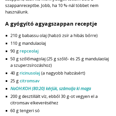
szappanreceptbe. Jobb, ha 10 %-nál többet nem
használunk.
A gyógyító agyagszappan receptje
210 g babassu olaj (habzó zsír a hibás bőrre)
110 g mandulaolaj
90 g
repceolaj
50 g szőlőmagolaj (25 g szőlő- és 25 g mandulaolaj
a szuperzsírozáshoz)
40 g
ricinusolaj
(a nagyobb habzásért)
25 g
citromsav
NaOH:KOH (80:20) kérjük, számolja ki maga
200 g desztillált víz, ebből 30 g-ot vegyen el a
citromsav elkeveréséhez
60 g tengeri só