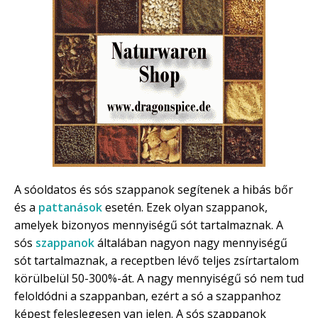
A sóoldatos és sós szappanok segítenek a hibás bőr
és a
pattanások
esetén. Ezek olyan szappanok,
amelyek bizonyos mennyiségű sót tartalmaznak. A
sós
szappanok
általában nagyon nagy mennyiségű
sót tartalmaznak, a receptben lévő teljes zsírtartalom
körülbelül 50-300%-át. A nagy mennyiségű só nem tud
feloldódni a szappanban, ezért a só a szappanhoz
képest feleslegesen van jelen. A sós szappanok