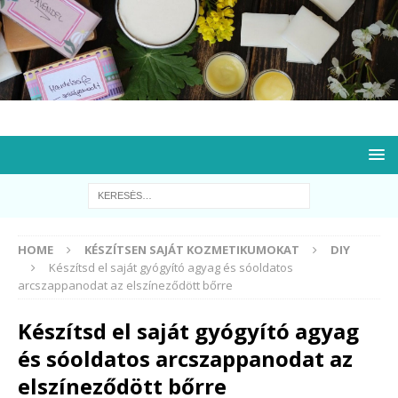
HOME
KÉSZÍTSEN SAJÁT KOZMETIKUMOKAT
DIY
Készítsd el saját gyógyító agyag és sóoldatos
arcszappanodat az elszíneződött bőrre
Készítsd el saját gyógyító agyag
és sóoldatos arcszappanodat az
elszíneződött bőrre