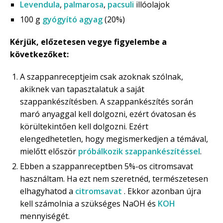
Levendula
,
palmarosa
,
pacsuli
illóolajok
100 g
gyógyító agyag
(20%)
Kérjük, előzetesen vegye figyelembe a
következőket:
A szappanreceptjeim csak azoknak szólnak,
akiknek van tapasztalatuk a saját
szappankészítésben. A szappankészítés során
maró anyaggal kell dolgozni, ezért óvatosan és
körültekintően kell dolgozni. Ezért
elengedhetetlen, hogy megismerkedjen a témával,
mielőtt először
próbálkozik szappankészítéssel
.
Ebben a szappanreceptben 5%-os citromsavat
használtam. Ha ezt nem szeretnéd, természetesen
elhagyhatod a
citromsavat
. Ekkor azonban újra
kell számolnia a szükséges NaOH és
KOH
mennyiségét.