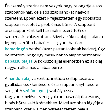
Én személy szerint nem vagyok nagy rajongója a sós
szappanoknak, de a sós szappanokat nagyon
szeretem. Éppen ezért kifejlesztettem egy sóoldatos
szappan receptet a problémás bőrre. A szappant
arcszappanként kell használni, ezért 10%-os
szuperzsírt választottam. Mivel a kókuszolaj – talán a
legnépszerűbb habzó zsír – gyaníthatóan
komedogén
hatású (azaz pattanásoknak kedvez), úgy
döntöttem, hogy egy másik habzó alapot használok:
babassu olajat
. A kókuszolajjal ellentétben ez az olaj
nagyon alkalmas a hibás bőrre.
A
mandulaolaj
viszont az irritáció csillapítására, a
gyulladás csökkentésére és a szappan enyhítésére
szolgál. A
szőlőmagolaj
szabályozza a
faggyútermelést, ezért gyakran használják a zsíros,
hibás bőrre való krémekben. Mivel azonban lágyítja a
szappant, csak kis mennyiséget tettem bele a