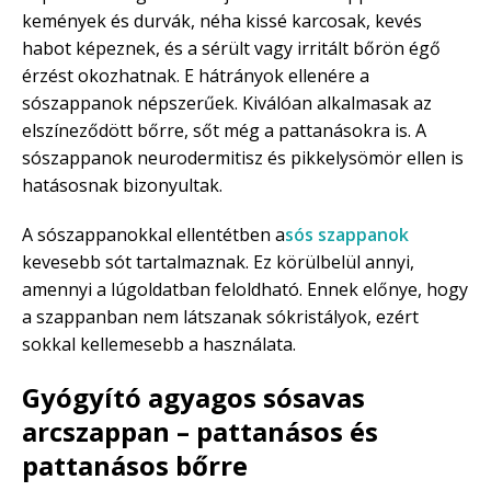
kemények és durvák, néha kissé karcosak, kevés
habot képeznek, és a sérült vagy irritált bőrön égő
érzést okozhatnak. E hátrányok ellenére a
sószappanok népszerűek. Kiválóan alkalmasak az
elszíneződött bőrre, sőt még a pattanásokra is. A
sószappanok neurodermitisz és pikkelysömör ellen is
hatásosnak bizonyultak.
A sószappanokkal ellentétben a
sós szappanok
kevesebb sót tartalmaznak. Ez körülbelül annyi,
amennyi a lúgoldatban feloldható. Ennek előnye, hogy
a szappanban nem látszanak sókristályok, ezért
sokkal kellemesebb a használata.
Gyógyító agyagos sósavas
arcszappan – pattanásos és
pattanásos bőrre