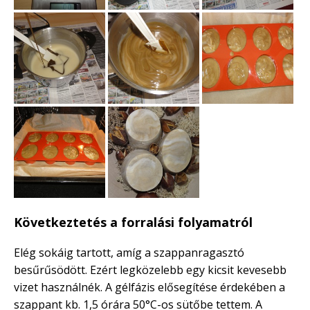
Következtetés a forralási folyamatról
Elég sokáig tartott, amíg a szappanragasztó
besűrűsödött. Ezért legközelebb egy kicsit kevesebb
vizet használnék. A gélfázis elősegítése érdekében a
szappant kb. 1,5 órára 50°C-os sütőbe tettem. A