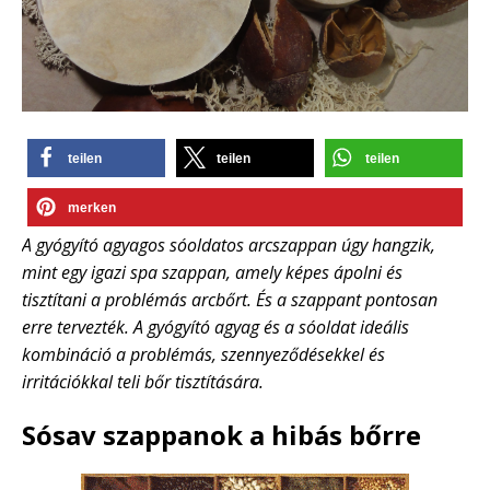
teilen
teilen
teilen
merken
A gyógyító agyagos sóoldatos arcszappan úgy hangzik,
mint egy igazi spa szappan, amely képes ápolni és
tisztítani a problémás arcbőrt. És a szappant pontosan
erre tervezték. A gyógyító agyag és a sóoldat ideális
kombináció a problémás, szennyeződésekkel és
irritációkkal teli bőr tisztítására.
Sósav szappanok a hibás bőrre