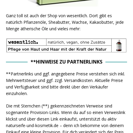
Ganz toll ist auch der Shop von wesentlich. Dort gibt es
natürlich Pflanzenöle, Sheabutter, Wachse, Kakaobutter, jede
Menge ätherische Öle und vieles mehr:
**HINWEISE ZU PARTNERLINKS
**Partnerlinks und ggf. angegebene Preise verstehen sich inkl.
Mehrwertsteuer und ggf. zzgl. Versandkosten. Aktuelle Preise
und Verfügbarkeit sind bitte direkt über den Verkäufer
einzuholen.
Die mit Sternchen (**) gekennzeichneten Verweise sind
sogenannte Provision-Links. Wenn du auf so einen Verweislink
klickst und über diesen Link einkaufst, unterstützt du aktiv
naturseife-und-kosmetik.de – denn ich bekomme von deinem
Einkauf eine kleine Provision. Für dich verändert sich der Preis