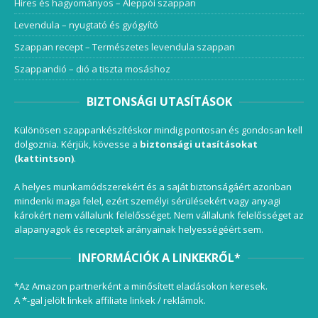
Híres és hagyományos – Aleppói szappan
Levendula – nyugtató és gyógyító
Szappan recept – Természetes levendula szappan
Szappandió – dió a tiszta mosáshoz
BIZTONSÁGI UTASÍTÁSOK
Különösen szappankészítéskor mindig pontosan és gondosan kell
dolgoznia. Kérjük, kövesse a
biztonsági utasításokat
(kattintson)
.
A helyes munkamódszerekért és a saját biztonságáért azonban
mindenki maga felel, ezért személyi sérülésekért vagy anyagi
károkért nem vállalunk felelősséget. Nem vállalunk felelősséget az
alapanyagok és receptek arányainak helyességéért sem.
INFORMÁCIÓK A LINKEKRŐL*
*Az Amazon partnerként a minősített eladásokon keresek.
A *-gal jelölt linkek affiliate linkek / reklámok.