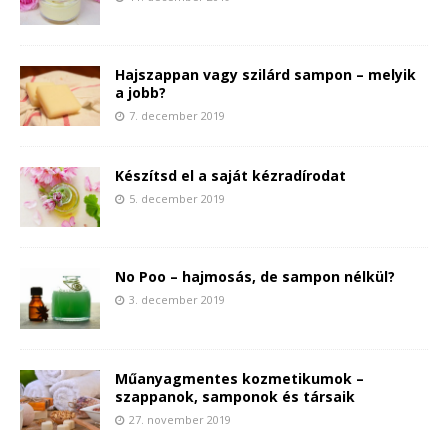
Hajszappan vagy szilárd sampon – melyik
a jobb?
7. december 2019
Készítsd el a saját kézradírodat
5. december 2019
No Poo – hajmosás, de sampon nélkül?
3. december 2019
Műanyagmentes kozmetikumok –
szappanok, samponok és társaik
27. november 2019