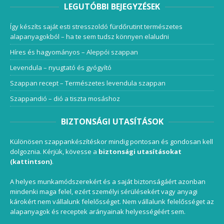
LEGUTÓBBI BEJEGYZÉSEK
Így készíts saját esti stresszoldó fürdőrutint természetes
alapanyagokból – ha te sem tudsz könnyen elaludni
Híres és hagyományos – Aleppói szappan
Levendula – nyugtató és gyógyító
Szappan recept – Természetes levendula szappan
Szappandió – dió a tiszta mosáshoz
BIZTONSÁGI UTASÍTÁSOK
Különösen szappankészítéskor mindig pontosan és gondosan kell
dolgoznia. Kérjük, kövesse a
biztonsági utasításokat
(kattintson)
.
A helyes munkamódszerekért és a saját biztonságáért azonban
mindenki maga felel, ezért személyi sérülésekért vagy anyagi
károkért nem vállalunk felelősséget. Nem vállalunk felelősséget az
alapanyagok és receptek arányainak helyességéért sem.