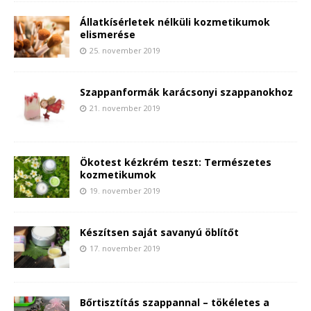
Állatkísérletek nélküli kozmetikumok
elismerése
25. november 2019
Szappanformák karácsonyi szappanokhoz
21. november 2019
Ökotest kézkrém teszt: Természetes
kozmetikumok
19. november 2019
Készítsen saját savanyú öblítőt
17. november 2019
Bőrtisztítás szappannal – tökéletes a