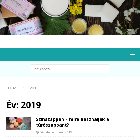
HOME
2019
Év:
2019
Színszappan – mire használják a
túrószappant?
26. december 2019