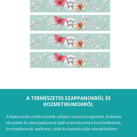
A TERMÉSZETES SZAPPANOKRÓL ÉS
KOZMETIKUMOKRÓL
A Naturseife und Kosmetik oldalon hasznos tippeket, érdekes
tényeket és útmutatásokat talál a természetes kozmetikumok,
kozmetikumok, wellness, jólét és barkácsolás témakörében.