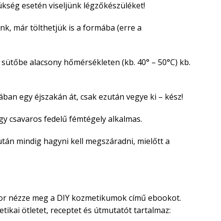
ükség esetén viseljünk légzőkészüléket!
, már tölthetjük is a formába (erre a
sütőbe alacsony hőmérsékleten (kb. 40° – 50°C) kb.
ban egy éjszakán át, csak ezután vegye ki – kész!
gy csavaros fedelű fémtégely alkalmas.
tán mindig hagyni kell megszáradni, mielőtt a
r nézze meg a DIY kozmetikumok című ebookot.
ikai ötletet, receptet és útmutatót tartalmaz: