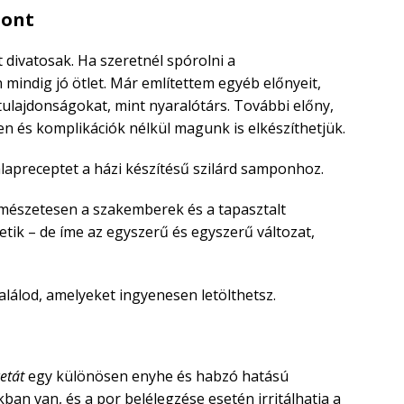
pont
divatosak. Ha szeretnél spórolni a
n mindig jó ötlet. Már említettem egyéb előnyeit,
tulajdonságokat, mint nyaralótárs. További előny,
 és komplikációk nélkül magunk is elkészíthetjük.
apreceptet a házi készítésű szilárd samponhoz.
rmészetesen a szakemberek és a tapasztalt
tik – de íme az egyszerű és egyszerű változat,
találod, amelyeket ingyenesen letölthetsz.
etát
egy különösen enyhe és habzó hatású
akban van, és a por belélegzése esetén irritálhatja a