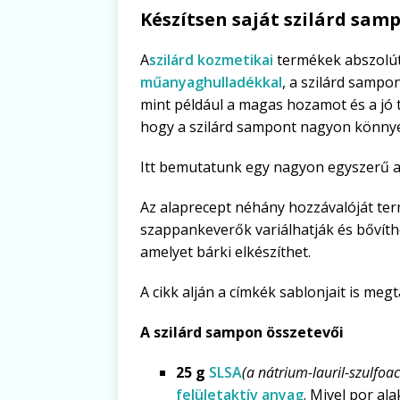
Készítsen saját szilárd sam
A
szilárd kozmetikai
termékek abszolút 
műanyaghulladékkal
, a szilárd sampo
mint például a magas hozamot és a jó 
hogy a szilárd sampont nagyon könnyen
Itt bemutatunk egy nagyon egyszerű al
Az alaprecept néhány hozzávalóját te
szappankeverők variálhatják és bővíthe
amelyet bárki elkészíthet.
A cikk alján a címkék sablonjait is meg
A szilárd sampon összetevői
25 g
SLSA
(a nátrium-lauril-szulfoac
felületaktív anyag
. Mivel por al