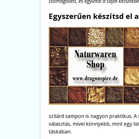
csomagolást, és egyúttal a saját kezünkbe
Egyszerűen készítsd el 
szilárd sampon is nagyon praktikus. A
választás, mivel könnyebb, mint egy te
táskában.