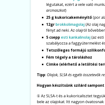
légutakat, ezért a vele való munk
arcmaszkot
)
25 g kukoricakeményítő
(por a
12gr
brokkolimagolaj
(Az olaj na
fényt ad neki. Az olajról bővebbe
5 csepp
esti kankalinolaj
(az esti
szabályozza a faggyútermelést és
Tetszőleges formájú szilikon
Fém tégely a tároláshoz
Címke (elérhető a letöltési ter
Tipp
:
Olajok, SLSA és egyéb összetevők r
Hogyan készítsünk szilárd sampont
① Az SLSA-t és a kukoricalisztet tegyü
bele az olajokat. Itt nagyon óvatosnak 