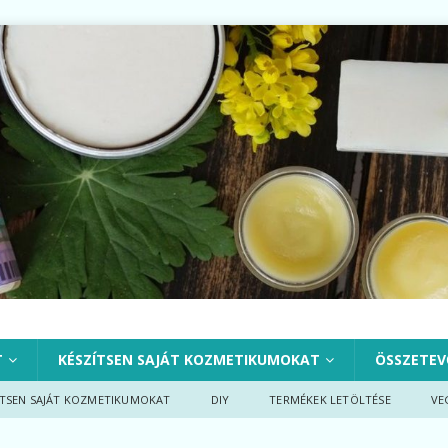
T
KÉSZÍTSEN SAJÁT KOZMETIKUMOKAT
ÖSSZETEV
ÍTSEN SAJÁT KOZMETIKUMOKAT
DIY
TERMÉKEK LETÖLTÉSE
VE