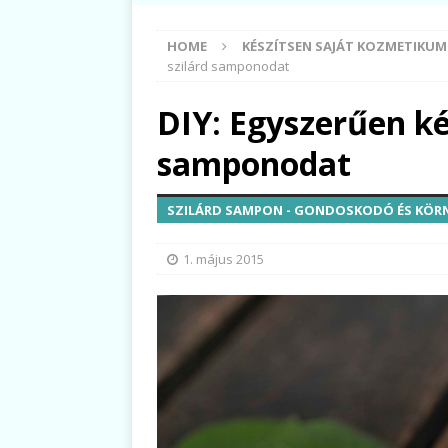
HOME
KÉSZÍTSEN SAJÁT KOZMETIKU
szilárd samponodat
DIY: Egyszerűen kés
samponodat
SZILÁRD SAMPON - GONDOSKODÓ ÉS KÖR
1. május 2015