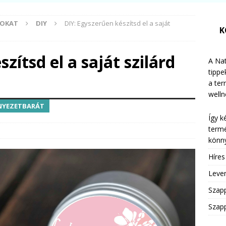
MOKAT
DIY
DIY: Egyszerűen készítsd el a saját
K
zítsd el a saját szilárd
A Nat
tippe
a te
welln
NYEZETBARÁT
Így k
termé
könny
Híre
Leven
Szap
Szapp