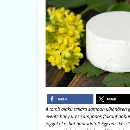
teilen
teilen
A tömb alakú szilárd sampon különösen g
évente hány üres samponos flakont dobu
joggal okozhat bűntudatot! Egy házi kés