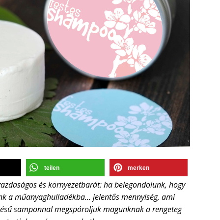
teilen
merken
azdaságos és környezetbarát: ha belegondolunk, hogy
nk a műanyaghulladékba… jelentős mennyiség, ami
zítésű samponnal megspóroljuk magunknak a rengeteg