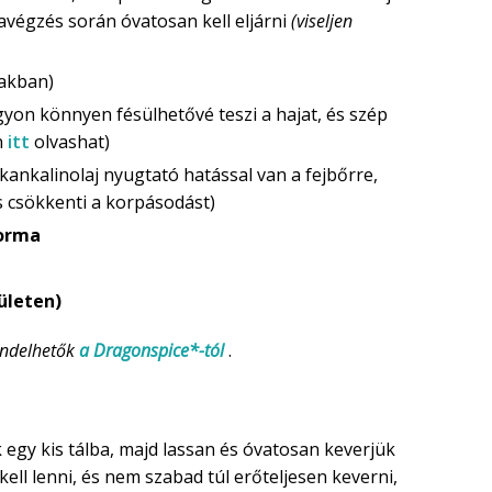
avégzés során óvatosan kell eljárni
(viseljen
lakban)
gyon könnyen fésülhetővé teszi a hajat, és szép
n
itt
olvashat)
 kankalinolaj nyugtató hatással van a fejbőrre,
 csökkenti a korpásodást)
forma
ületen)
endelhetők
a Dragonspice*-tól
.
k egy kis tálba, majd lassan és óvatosan keverjük
kell lenni, és nem szabad túl erőteljesen keverni,