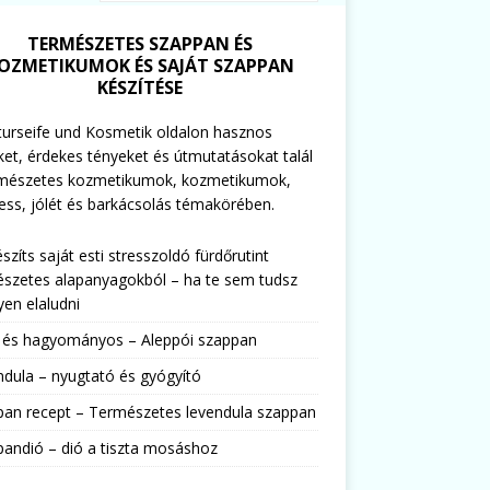
TERMÉSZETES SZAPPAN ÉS
OZMETIKUMOK ÉS SAJÁT SZAPPAN
KÉSZÍTÉSE
urseife und Kosmetik oldalon hasznos
ket, érdekes tényeket és útmutatásokat talál
rmészetes kozmetikumok, kozmetikumok,
ess, jólét és barkácsolás témakörében.
észíts saját esti stresszoldó fürdőrutint
szetes alapanyagokból – ha te sem tudsz
en elaludni
s és hagyományos – Aleppói szappan
dula – nyugtató és gyógyító
pan recept – Természetes levendula szappan
andió – dió a tiszta mosáshoz