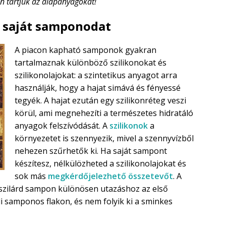
n tartjuk az alapanyagokat!
a saját samponodat
A piacon kapható samponok gyakran
tartalmaznak különböző szilikonokat és
szilikonolajokat: a szintetikus anyagot arra
használják, hogy a hajat simává és fényessé
tegyék. A hajat ezután egy szilikonréteg veszi
körül, ami megnehezíti a természetes hidratáló
anyagok felszívódását. A
szilikonok
a
környezetet is szennyezik, mivel a szennyvízből
nehezen szűrhetők ki. Ha saját sampont
készítesz, nélkülözheted a szilikonolajokat és
sok más
megkérdőjelezhető összetevőt
. A
 szilárd sampon különösen utazáshoz az első
li samponos flakon, és nem folyik ki a sminkes