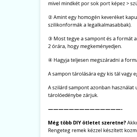
mivel mindkét por sok port képez > sz
② Amint egy homogén keveréket kapunk
szilikonformák a legalkalmasabbak).
③ Most tegye a sampont és a formát a 
2 órára, hogy megkeményedjen.
④ Hagyja teljesen megszáradni a formá
A sampon tárolására egy kis tál vagy e
A szilárd sampont azonban használat u
tárolóedénybe zárjuk.
——————————————-
Még több DIY ötletet szeretne?
Akko
Rengeteg remek kézzel készített kozmet