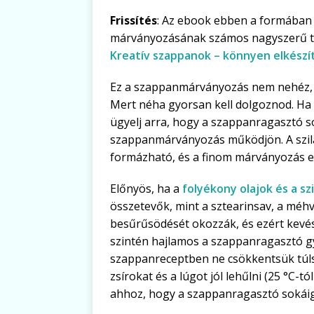
Frissítés
: Az ebook ebben a formában 
márványozásának számos nagyszerű te
Kreatív szappanok – könnyen elkész
Ez a szappanmárványozás nem nehéz, d
Mert néha gyorsan kell dolgoznod. Ha 
ügyelj arra, hogy a szappanragasztó s
szappanmárványozás működjön. A szi
formázható, és a finom márványozás 
Előnyös, ha a
folyékony olajok és a szi
összetevők, mint a sztearinsav, a méh
besűrűsödését okozzák, és ezért kevé
szintén hajlamos a szappanragasztó gyo
szappanreceptben ne csökkentsük túls
zsírokat és a lúgot jól lehűlni (25 °C-tó
ahhoz, hogy a szappanragasztó sokáig