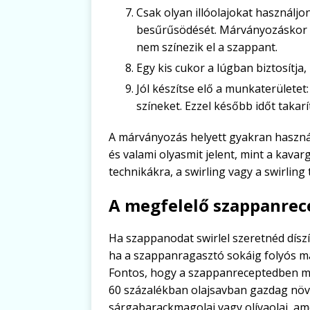
Csak olyan illóolajokat használ
besűrűsödését. Márványozáskor sz
nem színezik el a szappant.
Egy kis cukor a lúgban biztosítja
Jól készítse elő a munkaterületet
színeket. Ezzel később időt takar
A márványozás helyett gyakran haszná
és valami olyasmit jelent, mint a kavar
technikákra, a swirling vagy a swirling 
A megfelelő szappanrec
Ha szappanodat swirlel szeretnéd díszí
ha a szappanragasztó sokáig folyós m
Fontos, hogy a szappanreceptedben mag
60 százalékban olajsavban gazdag növén
sárgabarackmagolaj vagy olívaolaj, ame