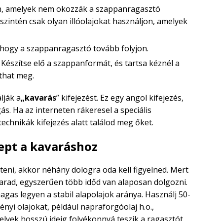
jon, amelyek nem okozzák a szappanragasztó
intén csak olyan illóolajokat használjon, amelyek
, hogy a szappanragasztó tovább folyjon.
: Készítse elő a szappanformát, és tartsa kéznél a
íthat meg.
lják a
„kavarás
” kifejezést. Ez egy angol kifejezés,
gás. Ha az interneten rákeresel a speciális
technikák kifejezés alatt találod meg őket.
ept a kavaráshoz
teni, akkor néhány dologra oda kell figyelned. Mert
arad, egyszerűen több időd van alaposan dolgozni.
as legyen a stabil alapolajok aránya. Használj 50-
yi olajokat, például napraforgóolaj h.o.,
lyek hosszú ideig folyékonnyá teszik a ragasztót.