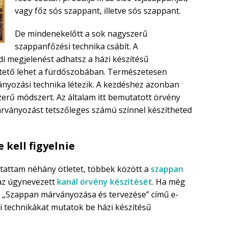
vagy főz sós szappant, illetve sós szappant.
De mindenekelőtt a sok nagyszerű
szappanfőzési technika csábít. A
i megjelenést adhatsz a házi készítésű
ető lehet a fürdőszobában. Természetesen
nyozási technika létezik. A kezdéshez azonban
erű módszert. Az általam itt bemutatott örvény
rványozást tetszőleges számú színnel készítheted
kell figyelnie
ttam néhány ötletet, többek között a
szappan
az úgynevezett
kanál örvény
készítését
. Ha még
 a „Szappan márványozása és tervezése” című e-
 technikákat mutatok be házi készítésű