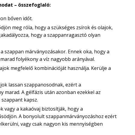
odat – összefoglaló:
on bőven időt.
jön meg róla, hogy a szükséges zsírok és olajok,
megakadályozza, hogy a szappanragasztó olyan
 a szappan márványozásakor. Ennek oka, hogy a
marad folyékony a víz nagyobb arányával.
lajok megfelelő kombinációját használja. Kerülje a
ajok lassan szappanosodnak, ezért a
y marad. A gélfázis után azonban ezekkel az
d szappant kapsz.
k vagy a kakaóvaj biztosítják, hogy a
södjön. A bonyolult szappanmárványozáshoz ezért
elkerülni, vagy csak nagyon kis mennyiségben