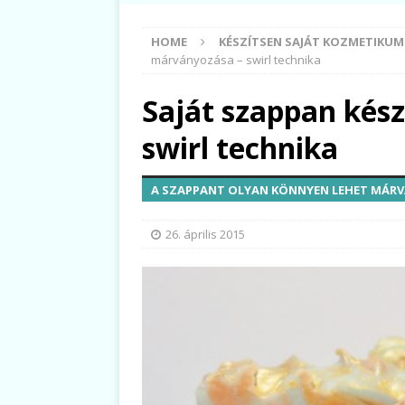
HOME
KÉSZÍTSEN SAJÁT KOZMETIKU
márványozása – swirl technika
Saját szappan kés
swirl technika
A SZAPPANT OLYAN KÖNNYEN LEHET MÁR
26. április 2015