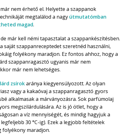
már nem érhető el. Helyette a szappanok
chnikáját megtalálod a nagy
útmutatómban
ítheted magad
.
e már kell némi tapasztalat a szappankészítésben.
a saját szappanreceptedet szeretnéd használni,
okáig folyékony maradjon. Ez fontos ahhoz, hogy a
lárd szappanragasztó ugyanis már nem
ekkor már nem lehetséges.
lárd zsírok
aránya kiegyensúlyozott. Az olyan
viasz vagy a kakaóvaj a szappanragasztó gyors
sbé alkalmasak a márványozásra. Sok parfümolaj
rs megszilárdulására. Az is jó ötlet, hogy a
ágosan a víz mennyiségét, és mindig hagyjuk a
l legfeljebb 30 °C-ig). Ezek a legjobb feltételek
 folyékony maradjon.