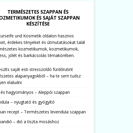
TERMÉSZETES SZAPPAN ÉS
OZMETIKUMOK ÉS SAJÁT SZAPPAN
KÉSZÍTÉSE
urseife und Kosmetik oldalon hasznos
ket, érdekes tényeket és útmutatásokat talál
rmészetes kozmetikumok, kozmetikumok,
ess, jólét és barkácsolás témakörében.
észíts saját esti stresszoldó fürdőrutint
szetes alapanyagokból – ha te sem tudsz
en elaludni
s és hagyományos – Aleppói szappan
dula – nyugtató és gyógyító
pan recept – Természetes levendula szappan
andió – dió a tiszta mosáshoz