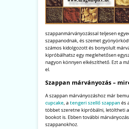
szappanmárványozással teljesen egyed
szappanodnak, és szemet gyönyörködt
számos kidolgozott és bonyolult márvá
kipróbálhatsz egy meglehetősen egysz
nagyon könnyen elkészíthető. Ezt a má
el.
Szappan márványozás – mire 
A szappan márványozáshoz már bemuta
cupcake
, a
tengeri szellő szappan
és 
többet szeretne kipróbálni, letöltheti
bookot is. Ebben további márványozási
szappanokhoz.