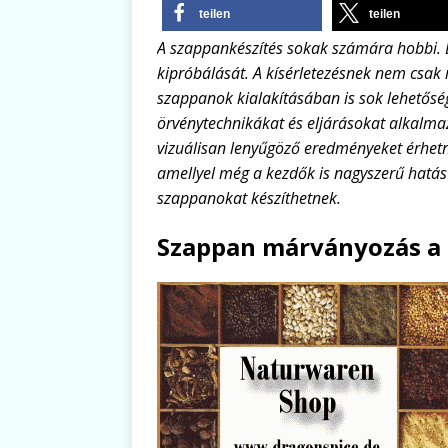
teilen
teilen
A szappankészítés sokak számára hobbi. E
kipróbálását. A kísérletezésnek nem csak
szappanok kialakításában is sok lehetősé
örvénytechnikákat és eljárásokat alkalm
vizuálisan lenyűgöző eredményeket érhetn
amellyel még a kezdők is nagyszerű hatás
szappanokat készíthetnek.
Szappan márványozás a 