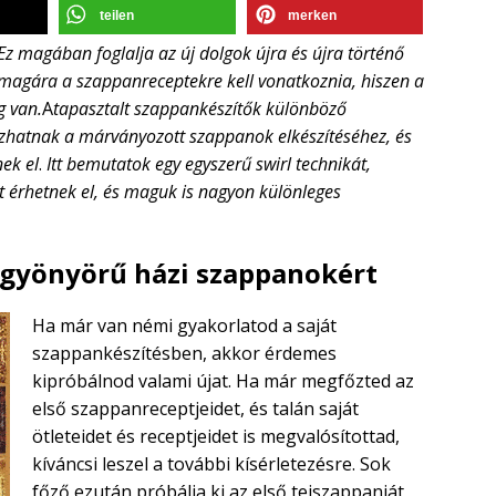
teilen
merken
z magában foglalja az új dolgok újra és újra történő
 magára a szappanreceptekre kell vonatkoznia, hiszen a
g van.
A
tapasztalt szappankészítők különböző
azhatnak a márványozott szappanok elkészítéséhez, és
ek el
.
Itt bemutatok egy egyszerű swirl technikát,
t érhetnek el, és maguk is nagyon különleges
gyönyörű házi szappanokért
Ha már van némi gyakorlatod a saját
szappankészítésben, akkor érdemes
kipróbálnod valami újat. Ha már megfőzted az
első szappanreceptjeidet, és talán saját
ötleteidet és receptjeidet is megvalósítottad,
kíváncsi leszel a további kísérletezésre. Sok
főző ezután próbálja ki az első tejszappanját,