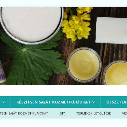
T
KÉSZÍTSEN SAJÁT KOZMETIKUMOKAT
ÖSSZETEV
ÍTSEN SAJÁT KOZMETIKUMOKAT
DIY
TERMÉKEK LETÖLTÉSE
VE