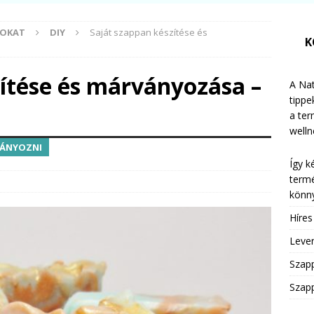
MOKAT
DIY
Saját szappan készítése és
K
zítése és márványozása –
A Nat
tippe
a te
welln
VÁNYOZNI
Így k
termé
könny
Híre
Leven
Szap
Szapp