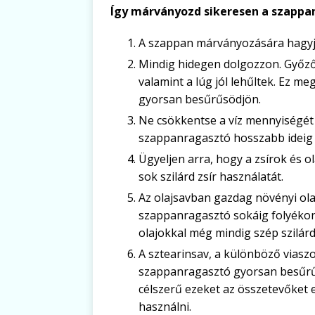
Így márványozd sikeresen a szappan
A szappan márványozására hagyj
Mindig hidegen dolgozzon. Győződ
valamint a lúg jól lehűltek. Ez 
gyorsan besűrűsödjön.
Ne csökkentse a víz mennyiségét
szappanragasztó hosszabb ideig 
Ügyeljen arra, hogy a zsírok és o
sok szilárd zsír használatát.
Az olajsavban gazdag növényi ol
szappanragasztó sokáig folyékon
olajokkal még mindig szép szilár
A sztearinsav, a különböző viaszo
szappanragasztó gyorsan besűrű
célszerű ezeket az összetevőket 
használni.