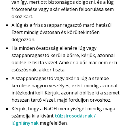
van így, mert ott biztonságos dolgozni, és a lúg
fröccsenése vagy akár véletlen felborulása sem
okoz kárt.
A lúg és a friss szappanragasztó maró hatású!
Ezért mindig óvatosan és körültekintően
dolgozzon.
Ha minden óvatosság ellenére lúg vagy
szappanragasztó kerül a bőrre, kérjük, azonnal
öblítse le tiszta vízzel. Amikor a bőr már nem érzi
csúszósnak, akkor tiszta.
A szappanragasztó vagy akár a lúg a szembe
kerülése nagyon veszélyes, ezért mindig azonnal
intézkedni kell. Kérjük, azonnal öblítse ki a szemet
hosszan tartó vízzel, majd forduljon orvoshoz.
Kérjük, hogy a NaOH mennyiségét mindig maga
számolja ki a kívánt
túlzsírosodásnak /
lúghiánynak
megfelelően.