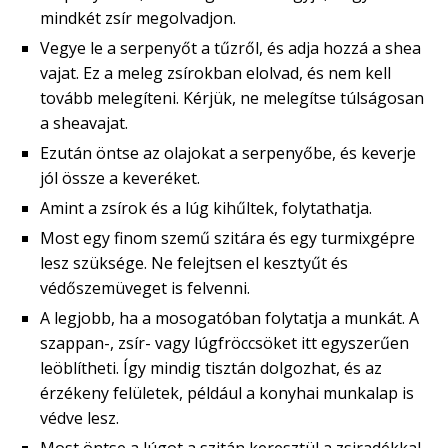
mindkét zsír megolvadjon.
Vegye le a serpenyőt a tűzről, és adja hozzá a shea
vajat. Ez a meleg zsírokban elolvad, és nem kell
tovább melegíteni. Kérjük, ne melegítse túlságosan
a sheavajat.
Ezután öntse az olajokat a serpenyőbe, és keverje
jól össze a keveréket.
Amint a zsírok és a lúg kihűltek, folytathatja.
Most egy finom szemű szitára és egy turmixgépre
lesz szüksége. Ne felejtsen el kesztyűt és
védőszemüveget is felvenni.
A legjobb, ha a mosogatóban folytatja a munkát. A
szappan-, zsír- vagy lúgfröccsöket itt egyszerűen
leöblítheti. Így mindig tisztán dolgozhat, és az
érzékeny felületek, például a konyhai munkalap is
védve lesz.