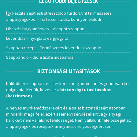
LEGUTÓBBI BEJEGYZÉSEK
Így készíts saját esti stresszoldó fürdőrutint természetes
alapanyagokból – ha te sem tudsz könnyen elaludni
Híres és hagyományos – Aleppói szappan
Levendula – nyugtató és gyógyító
Szappan recept – Természetes levendula szappan
Szappandió – dió a tiszta mosáshoz
BIZTONSÁGI UTASÍTÁSOK
Különösen szappankészítéskor mindig pontosan és gondosan kell
dolgoznia. Kérjük, kövesse a
biztonsági utasításokat
(kattintson)
.
A helyes munkamódszerekért és a saját biztonságáért azonban
mindenki maga felel, ezért személyi sérülésekért vagy anyagi
károkért nem vállalunk felelősséget. Nem vállalunk felelősséget az
alapanyagok és receptek arányainak helyességéért sem.