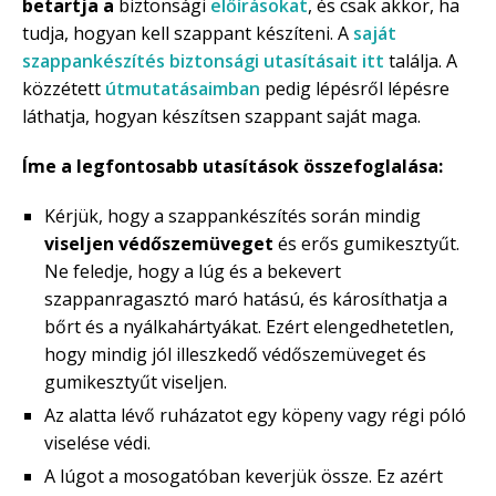
betartja a
biztonsági
előírásokat
, és csak akkor, ha
tudja, hogyan kell szappant készíteni. A
saját
szappankészítés biztonsági utasításait itt
találja. A
közzétett
útmutatásaimban
pedig lépésről lépésre
láthatja, hogyan készítsen szappant saját maga.
Íme a legfontosabb utasítások összefoglalása:
Kérjük, hogy a szappankészítés során mindig
viseljen védőszemüveget
és erős gumikesztyűt.
Ne feledje, hogy a lúg és a bekevert
szappanragasztó maró hatású, és károsíthatja a
bőrt és a nyálkahártyákat. Ezért elengedhetetlen,
hogy mindig jól illeszkedő védőszemüveget és
gumikesztyűt viseljen.
Az alatta lévő ruházatot egy köpeny vagy régi póló
viselése védi.
A lúgot a mosogatóban keverjük össze. Ez azért