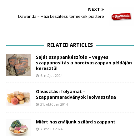
NEXT
Dawanda – Házi készítésű termékek piactere
RELATED ARTICLES
Saját szappankészítés – vegyes
szappanosítás a borotvaszappan példáján
keresztül
6. május 2024
Olvasztási folyamat –
Szappanmaradványok leolvasztása
31. október 2014
Miért használjunk szilárd szappant
7. május 2024