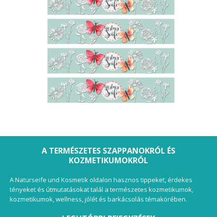
A TERMÉSZETES SZAPPANOKRÓL ÉS
KOZMETIKUMOKRÓL
A Naturseife und Kosmetik oldalon hasznos tippeket, érdekes
tényeket és útmutatásokat talál a természetes kozmetikumok,
kozmetikumok, wellness, jólét és barkácsolás témakörében.