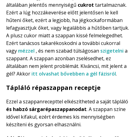
általában jelentős mennyiségű
cukrot
tartalmaznak.
Ezért a lúg hozzákeverése előtt jelentősen le kell
hűteni őket, ezért a legjobb, ha jégkockaformában
lefagyasztjuk őket, vagy legalábbis a hűtőben tartjuk.
A plusz cukor miatt a szappan kissé felmelegedhet.
Ezért tanácsos takarékoskodni a további cukorral
vagy
mézzel
, és nem szabad túlságosan
szigetelni
a
szappant. A szappan azonban zselésedhet, ez
általában nem jelent problémát. Kíváncsi, mit jelent a
gél? Akkor
itt olvashat bővebben a gél fázisról
.
Tápláló répaszappan receptje
Ezzel a szappanrecepttel elkészítheted a saját tápláló
és habzó sárgarépaszappanodat
. A szappan színe
idővel kifakul, ezért érdemes kis mennyiségben
készíteni és gyorsan elhasználni.