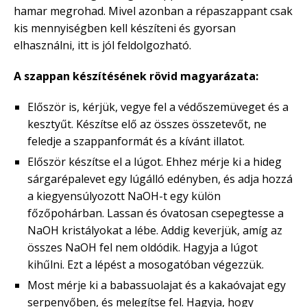
hamar megrohad. Mivel azonban a répaszappant csak
kis mennyiségben kell készíteni és gyorsan
elhasználni, itt is jól feldolgozható.
A szappan készítésének rövid magyarázata:
Először is, kérjük, vegye fel a védőszemüveget és a
kesztyűt. Készítse elő az összes összetevőt, ne
feledje a szappanformát és a kívánt illatot.
Először készítse el a lúgot. Ehhez mérje ki a hideg
sárgarépalevet egy lúgálló edényben, és adja hozzá
a kiegyensúlyozott NaOH-t egy külön
főzőpohárban. Lassan és óvatosan csepegtesse a
NaOH kristályokat a lébe. Addig keverjük, amíg az
összes NaOH fel nem oldódik. Hagyja a lúgot
kihűlni. Ezt a lépést a mosogatóban végezzük.
Most mérje ki a babassuolajat és a kakaóvajat egy
serpenyőben, és melegítse fel. Hagyja, hogy