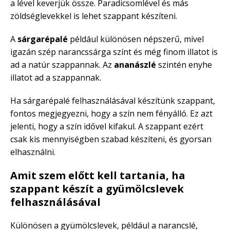
a lével keverjük össze. Paradicsomlével és más
zöldséglevekkel is lehet szappant készíteni.
A
sárgarépalé
például különösen népszerű, mivel
igazán szép narancssárga színt és még finom illatot is
ad a natúr szappannak. Az
ananászlé
szintén enyhe
illatot ad a szappannak.
Ha sárgarépalé felhasználásával készítünk szappant,
fontos megjegyezni, hogy a szín nem fényálló. Ez azt
jelenti, hogy a szín idővel kifakul. A szappant ezért
csak kis mennyiségben szabad készíteni, és gyorsan
elhasználni.
Amit szem előtt kell tartania, ha
szappant készít a gyümölcslevek
felhasználásával
Különösen a gyümölcslevek, például a narancslé,