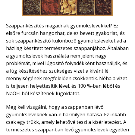
Szappankészítés magadnak gyümölcslevekkel? Ez
elsőre furcsán hangozhat, de ez bevett gyakorlat, és
sok szappankészítő különböző gyümölcsleveket ad a
házilag készített természetes szappanjához. Általában
a gyümölcslevek használata nem jelent nagy
problémát, mivel lúgosító folyadékként használják, és
a lúg készítéséhez szükséges vizet a kívánt lé
mennyiségének megfelelően csökkentik. Néha a vizet
is teljesen helyettesítik lével, és 100 %-ban léből és
NaOH-ból készítenek lúgoldatot.
Meg kell vizsgálni, hogy a szappanban lévő
gyümölcsleveknek van-e bármilyen hatása. Ez inkább
csak egy trükk, amely lehetővé teszi a kísérletezést. A
természetes szappanban lévő gyümölcslevek egyetlen