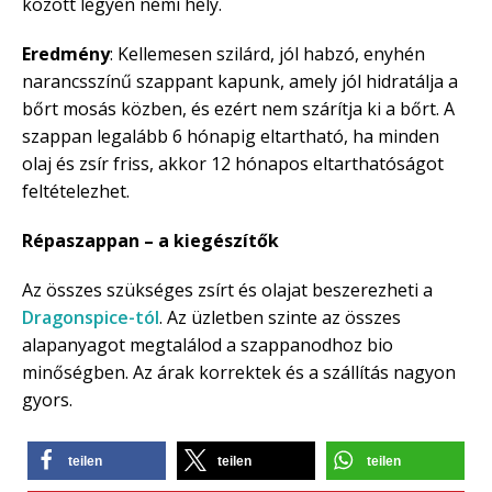
között legyen némi hely.
Eredmény
: Kellemesen szilárd, jól habzó, enyhén
narancsszínű szappant kapunk, amely jól hidratálja a
bőrt mosás közben, és ezért nem szárítja ki a bőrt. A
szappan legalább 6 hónapig eltartható, ha minden
olaj és zsír friss, akkor 12 hónapos eltarthatóságot
feltételezhet.
Répaszappan – a kiegészítők
Az összes szükséges zsírt és olajat beszerezheti a
Dragonspice-tól
. Az üzletben szinte az összes
alapanyagot megtalálod a szappanodhoz bio
minőségben. Az árak korrektek és a szállítás nagyon
gyors.
teilen
teilen
teilen