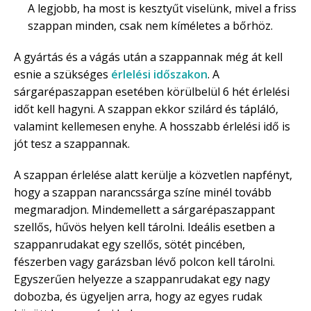
A legjobb, ha most is kesztyűt viselünk, mivel a friss
szappan minden, csak nem kíméletes a bőrhöz.
A gyártás és a vágás után a szappannak még át kell
esnie a szükséges
érlelési időszakon
. A
sárgarépaszappan esetében körülbelül 6 hét érlelési
időt kell hagyni. A szappan ekkor szilárd és tápláló,
valamint kellemesen enyhe. A hosszabb érlelési idő is
jót tesz a szappannak.
A szappan érlelése alatt kerülje a közvetlen napfényt,
hogy a szappan narancssárga színe minél tovább
megmaradjon. Mindemellett a sárgarépaszappant
szellős, hűvös helyen kell tárolni. Ideális esetben a
szappanrudakat egy szellős, sötét pincében,
fészerben vagy garázsban lévő polcon kell tárolni.
Egyszerűen helyezze a szappanrudakat egy nagy
dobozba, és ügyeljen arra, hogy az egyes rudak