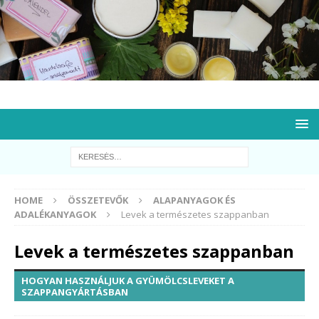
HOME
ÖSSZETEVŐK
ALAPANYAGOK ÉS
ADALÉKANYAGOK
Levek a természetes szappanban
Levek a természetes szappanban
HOGYAN HASZNÁLJUK A GYÜMÖLCSLEVEKET A
SZAPPANGYÁRTÁSBAN