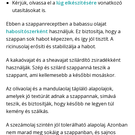
Kérjük, olvassa el a
lúg elkészítésére
vonatkozó
utasításokat is.
Ebben a szappanreceptben a babassu olajat
habosítószerként
használjuk. Ez biztosítja, hogy a
szappan sok habot képezzen, és így jól tisztít. A
ricinusolaj erősíti és stabilizálja a habot.
A kakaóvajat és a sheavajat szilárdító zsiradékként
használják. Szép és szilárd szappanná teszik a
szappant, ami kellemesebb a későbbi mosáskor.
Az olívaolaj és a mandulaolaj tápláló alapolajok,
amelyek jó textúrát adnak a szappannak, simává
teszik, és biztosítják, hogy később ne legyen túl
kemény és szálkás.
A szezámolaj szintén jól tolerálható alapolaj. Azonban
nem marad meg sokáig a szappanban, és sajnos