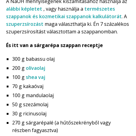
A NaOH mennyiségének kiszámításához használja az
alábbi képletet
, vagy használja a
természetes
szappanok és kozmetikai szappanok kalkulátorát
. A
szuperzsírozást
maga választhatja ki. Én 7 százalékos
szuperzsírosítást választottam a szappanomban.
És itt van a sárgarépa szappan receptje
300 g babassu olaj
200 g
olívaolaj
100 g
shea vaj
70 g kakaóvaj
100 g mandulaolaj
50 g szezámolaj
30 g ricinusolaj
270 g sárgarépalé (a hűtőszekrényből vagy
részben fagyasztva)