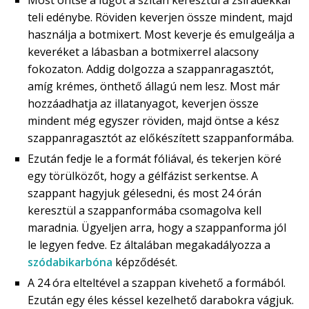
Most öntse a lúgot a szitán keresztül a zsiradékkal
teli edénybe. Röviden keverjen össze mindent, majd
használja a botmixert. Most keverje és emulgeálja a
keveréket a lábasban a botmixerrel alacsony
fokozaton. Addig dolgozza a szappanragasztót,
amíg krémes, önthető állagú nem lesz. Most már
hozzáadhatja az illatanyagot, keverjen össze
mindent még egyszer röviden, majd öntse a kész
szappanragasztót az előkészített szappanformába.
Ezután fedje le a formát fóliával, és tekerjen köré
egy törülközőt, hogy a gélfázist serkentse. A
szappant hagyjuk gélesedni, és most 24 órán
keresztül a szappanformába csomagolva kell
maradnia. Ügyeljen arra, hogy a szappanforma jól
le legyen fedve. Ez általában megakadályozza a
szódabikarbóna
képződését.
A 24 óra elteltével a szappan kivehető a formából.
Ezután egy éles késsel kezelhető darabokra vágjuk.