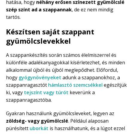
hatása, hogy
néhány erősen színezett gyümölcslé
szép színt ad a szappannak
, de ez nem mindig
tartós.
Készítsen saját szappant
gyümölcslevekkel
A szappankészítés során számos élelmiszerrel és
különféle adalékanyagokkal kísérletezhet, és minden
alkalommal újból és újból meglepődhet. Előfordul,
hogy
gyógynövényeket
adunk a szappanokhoz, a
szappanragasztót
hámlasztó szemcsékkel
egészítjük
ki, vagy
tejszínt vagy túrót
keverünk a
szappanragasztóba.
Gyakran használunk gyümölcsleveket, legyen az
zöldség- vagy gyümölcslé
. Például alaposan
pürésített
uborkát
is használhatunk, és a lúgot ezzel