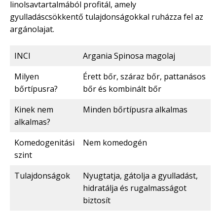
linolsavtartalmából profitál, amely
gyulladáscsökkentő tulajdonságokkal ruházza fel az
argánolajat.
INCI
Argania Spinosa magolaj
Milyen
Érett bőr, száraz bőr, pattanásos
bőrtípusra?
bőr és kombinált bőr
Kinek nem
Minden bőrtípusra alkalmas
alkalmas?
Komedogenitási
Nem komedogén
szint
Tulajdonságok
Nyugtatja, gátolja a gyulladást,
hidratálja és rugalmasságot
biztosít