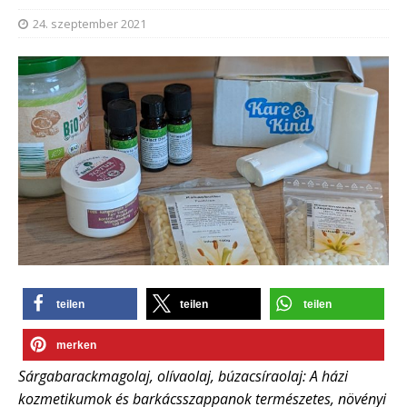
24. szeptember 2021
teilen
teilen
teilen
merken
Sárgabarackmagolaj, olívaolaj, búzacsíraolaj: A házi
kozmetikumok és barkácsszappanok természetes, növényi