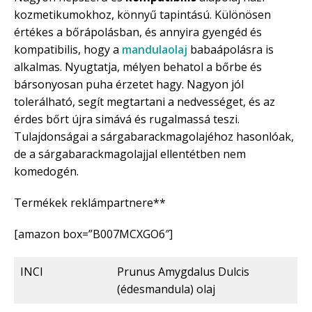
kozmetikumokhoz, könnyű tapintású. Különösen
értékes a bőrápolásban, és annyira gyengéd és
kompatibilis, hogy a
mandulaolaj
babaápolásra is
alkalmas. Nyugtatja, mélyen behatol a bőrbe és
bársonyosan puha érzetet hagy. Nagyon jól
tolerálható, segít megtartani a nedvességet, és az
érdes bőrt újra simává és rugalmassá teszi.
Tulajdonságai a sárgabarackmagolajéhoz hasonlóak,
de a sárgabarackmagolajjal ellentétben nem
komedogén.
Termékek reklámpartnere**
[amazon box=”B007MCXGO6″]
INCI
Prunus Amygdalus Dulcis
(édesmandula) olaj