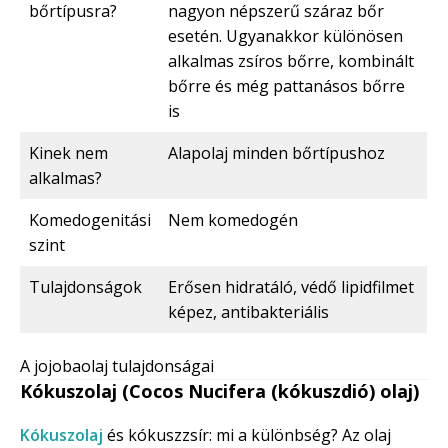
bőrtípusra?
nagyon népszerű száraz bőr
esetén. Ugyanakkor különösen
alkalmas zsíros bőrre, kombinált
bőrre és még pattanásos bőrre
is
Kinek nem
Alapolaj minden bőrtípushoz
alkalmas?
Komedogenitási
Nem komedogén
szint
Tulajdonságok
Erősen hidratáló, védő lipidfilmet
képez, antibakteriális
A jojobaolaj tulajdonságai
Kókuszolaj (Cocos Nucifera (kókuszdió) olaj)
Kókuszolaj
és kókuszzsír: mi a különbség? Az olaj