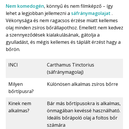
Nem komedogén
, könnyű és nem filmképző – így
lehet a legjobban jellemezni a
sáfránymagolajat
.
Vékonysága és nem ragacsos érzése miatt kellemes
olaj minden zsíros bőrállapothoz. Emellett nem kedvez
a szennyeződések kialakulásának, gátolja a
gyulladást, és mégis kellemes és táplált érzést hagy a
bőrön.
INCI
Carthamus Tinctorius
(sáfránymagolaj)
Milyen
Különösen alkalmas zsíros bőrre
bőrtípusra?
Kinek nem
Bár más bőrtípusokra is alkalmas,
alkalmas?
önmagában kevéssé használható.
Ideális bőrápoló olaj a foltos bőr
számára