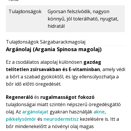
Tulajdonságok
Gyorsan felszívódik, nagyon
könnyű, jól tolerálható, nyugtat,
hidratál
Tulajdonságok Sárgabarackmagolaj
Argánolaj (Argania Spinosa magolaj)
Ez a csodálatos alapolaj különösen
gazdag
telítetlen zsírsavakban és E-vitaminban
, amely védi
a bőrt a szabad gyököktől, és így ellensúlyozhatja a
bőr idő előtti öregedését.
Regeneráló
és
rugalmasságot fokozó
tulajdonságai miatt szintén népszerű öregedésgátló
olaj. Az
argánolajat
gyakran használják
akne
,
pikkelysömör
és
neurodermitisz
kezelésére is. Itt a
bőr mindenekelőtt a növényi olaj magas