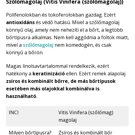
Szőlőmagolaj (Vitis Vinifera (szőlőmagolaj))
Polifenolokban és tokoferolokban gazdag. Ezért
antioxidáns
és védő hatású. Mivel a szőlőmagolaj
könnyű olaj, amely nem nehezíti el a bőrt, a legtöbb
bőrtípusra alkalmas. Nem kell aggódnia a foltok miatt,
mivel a
szőlőmagolaj
nem komedogén, és csak
könnyű a bőrön.
Magas linolsavtartalommal rendelkezik, ezért
hatékony a
keratinizáció
ellen. Ezért remek alapolaj
zsíros és kombinált bőrre, de más bőrtípusok
esetében más olajokkal kombinálva is
használható
.
INCI
Vitis Vinifera (szőlőmag)
magolaj
Milyen bőrtípusra?
Zsíros és kombinált bőr