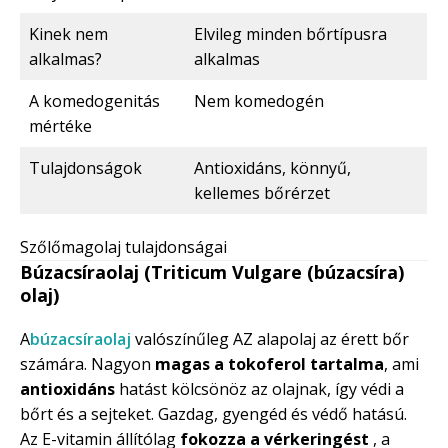
Kinek nem
Elvileg minden bőrtípusra
alkalmas?
alkalmas
A komedogenitás
Nem komedogén
mértéke
Tulajdonságok
Antioxidáns, könnyű,
kellemes bőrérzet
Szőlőmagolaj tulajdonságai
Búzacsíraolaj (Triticum Vulgare (búzacsíra)
olaj)
A
búzacsíraolaj
valószínűleg AZ alapolaj az érett bőr
számára. Nagyon
magas a tokoferol tartalma
, ami
antioxidáns
hatást kölcsönöz az olajnak, így védi a
bőrt és a sejteket. Gazdag, gyengéd és védő hatású.
Az E-vitamin állítólag
fokozza a vérkeringést
, a