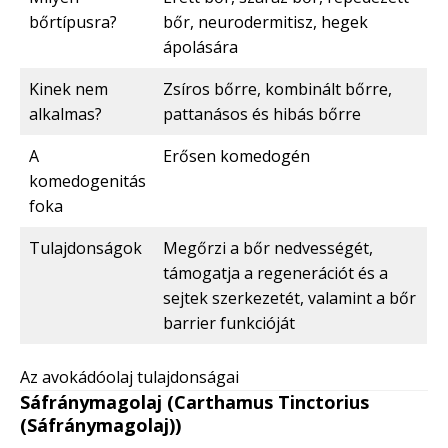
bőrtípusra?
bőr, neurodermitisz, hegek
ápolására
Kinek nem
Zsíros bőrre, kombinált bőrre,
alkalmas?
pattanásos és hibás bőrre
A
Erősen komedogén
komedogenitás
foka
Tulajdonságok
Megőrzi a bőr nedvességét,
támogatja a regenerációt és a
sejtek szerkezetét, valamint a bőr
barrier funkcióját
Az avokádóolaj tulajdonságai
Sáfránymagolaj (Carthamus Tinctorius
(Sáfránymagolaj))