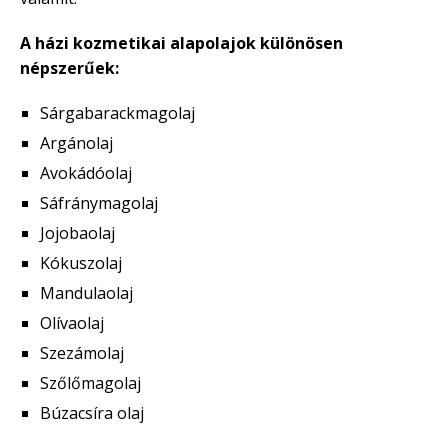
A házi kozmetikai alapolajok különösen
népszerűek:
Sárgabarackmagolaj
Argánolaj
Avokádóolaj
Sáfránymagolaj
Jojobaolaj
Kókuszolaj
Mandulaolaj
Olívaolaj
Szezámolaj
Szőlőmagolaj
Búzacsíra olaj