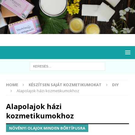
HOME
KÉSZÍTSEN SAJÁT KOZMETIKUMOKAT
DIY
Alapolajok házi kozmetikumokhoz
Alapolajok házi
kozmetikumokhoz
NÖVÉNYI OLAJOK MINDEN BŐRTÍPUSRA