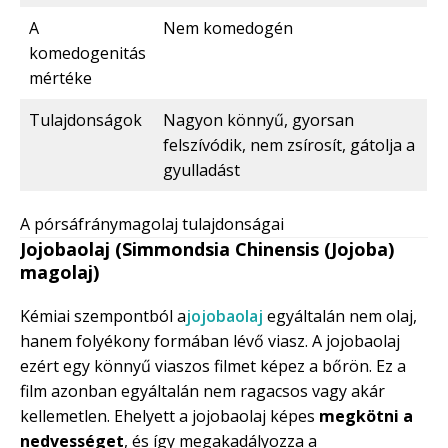
A
Nem komedogén
komedogenitás
mértéke
Tulajdonságok
Nagyon könnyű, gyorsan
felszívódik, nem zsírosít, gátolja a
gyulladást
A pórsáfránymagolaj tulajdonságai
Jojobaolaj (Simmondsia Chinensis (Jojoba)
magolaj)
Kémiai szempontból a
jojobaolaj
egyáltalán nem olaj,
hanem folyékony formában lévő viasz. A jojobaolaj
ezért egy könnyű viaszos filmet képez a bőrön. Ez a
film azonban egyáltalán nem ragacsos vagy akár
kellemetlen. Ehelyett a jojobaolaj képes
megkötni a
nedvességet
, és így megakadályozza a