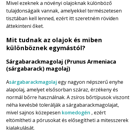
Mivel ezeknek a növényi olajoknak különböző
tulajdonságaik vannak, amelyekkel természetesen
tisztában kell lenned, ezért itt szeretném röviden
áttekinteni őket.
Mit tudnak az olajok és miben
különböznek egymástól?
Sárgabarackmagolaj (Prunus Armeniaca
(sárgabarack) magolaj)
A
sárgabarackmagolaj
egy nagyon népszerű enyhe
alapolaj, amelyet elsősorban száraz, érzékeny és
normál bőrre használnak. A zsíros bőrtípusok viszont
néha kevésbé tolerálják a sárgabarackmagolajat,
mivel sajnos közepesen
komedogén
, ezért
eltömítheti a pórusokat és elősegítheti a mitesszerek
kialakulását.