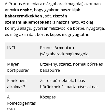
A Prunus Armeniaca (sárgabarackmagolaj) azonban
annyira
enyhe
, hogy gyakran használják
babatermékekben
, sőt,
tisztán
szemsminklemosóként
is használható. Az olaj
könnyű állagú, gyorsan felszívódik a bőrbe, nyugtatja,
és még az irritált bőrt is képes megnyugtatni.
INCI
Prunus Armeniaca
(sárgabarackmag) magolaj
Milyen
Érzékeny, száraz, normál bőrre és
bőrtípusra?
bababőrre
Kinek nem
Zsíros bőrűeknek, hibás
alkalmas?
bőrűeknek és pattanásosaknak
A
Közepes
komedogenitás
foka