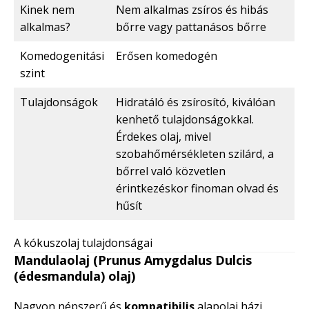
Kinek nem
Nem alkalmas zsíros és hibás
alkalmas?
bőrre vagy pattanásos bőrre
Komedogenitási
Erősen komedogén
szint
Tulajdonságok
Hidratáló és zsírosító, kiválóan
kenhető tulajdonságokkal.
Érdekes olaj, mivel
szobahőmérsékleten szilárd, a
bőrrel való közvetlen
érintkezéskor finoman olvad és
hűsít
A kókuszolaj tulajdonságai
Mandulaolaj (Prunus Amygdalus Dulcis
(édesmandula) olaj)
Nagyon népszerű és
kompatibilis
alapolaj házi