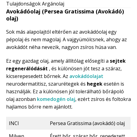
Tulajdonságok Argánolaj
Avokádóolaj (Persea Gratissima (Avokádó)
olaj)
Sok más alapolajtól eltérően az avokádóolaj egy
pépolaj és nem magolaj. A vajgyümölcsnek, ahogy az
avokádót néha nevezik, nagyon zsíros húsa van.
Ez egy gazdag olaj, amely állítólag elősegíti a
sejtek
regenerálódását
, és különösen jót tesz a száraz,
kicserepesedett bőrnek. Az
avokádóolajat
neurodermatitisz, szarurétegek és
hegek
esetén is
használják. Ez a különösen jól tolerálható bőrápoló
olaj azonban
komedogén olaj
, ezért zsíros és foltokra
hajlamos bőrre nem ajánlott.
INCI
Persea Gratissima (avokádó) olaj
Milyen
Érett bőr, száraz bőr, repedezett