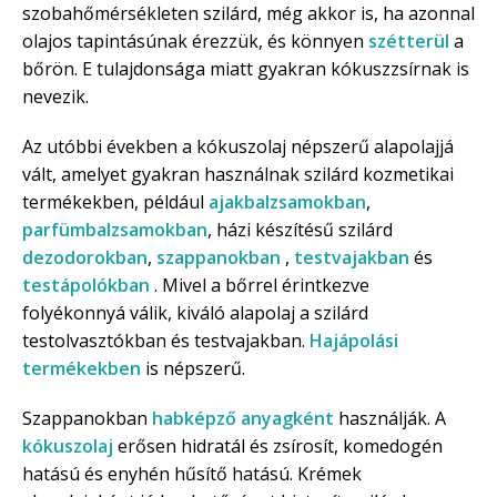
szobahőmérsékleten szilárd, még akkor is, ha azonnal
olajos tapintásúnak érezzük, és könnyen
szétterül
a
bőrön. E tulajdonsága miatt gyakran kókuszzsírnak is
nevezik.
Az utóbbi években a kókuszolaj népszerű alapolajjá
vált, amelyet gyakran használnak szilárd kozmetikai
termékekben, például
ajakbalzsamokban
,
parfümbalzsamokban
, házi készítésű szilárd
dezodorokban
,
szappanokban
,
testvajakban
és
testápolókban
. Mivel a bőrrel érintkezve
folyékonnyá válik, kiváló alapolaj a szilárd
testolvasztókban és testvajakban.
Hajápolási
termékekben
is népszerű.
Szappanokban
habképző anyagként
használják. A
kókuszolaj
erősen hidratál és zsírosít, komedogén
hatású és enyhén hűsítő hatású. Krémek