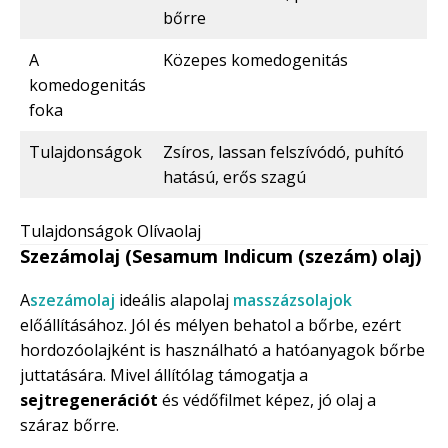
bőrre
A
Közepes komedogenitás
komedogenitás
foka
Tulajdonságok
Zsíros, lassan felszívódó, puhító
hatású, erős szagú
Tulajdonságok Olívaolaj
Szezámolaj (Sesamum Indicum (szezám) olaj)
A
szezámolaj
ideális alapolaj
masszázsolajok
előállításához. Jól és mélyen behatol a bőrbe, ezért
hordozóolajként is használható a hatóanyagok bőrbe
juttatására. Mivel állítólag támogatja a
sejtregenerációt
és védőfilmet képez, jó olaj a
száraz bőrre.