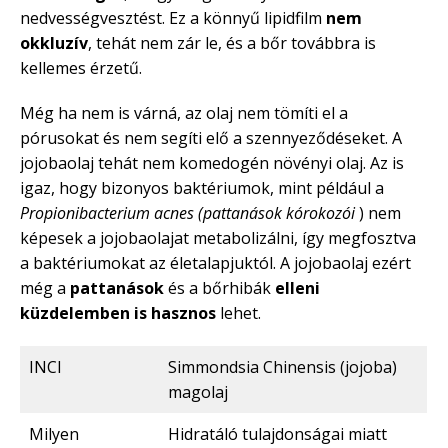
nedvességvesztést. Ez a könnyű lipidfilm
nem
okkluzív
, tehát nem zár le, és a bőr továbbra is
kellemes érzetű.
Még ha nem is várná, az olaj nem tömíti el a
pórusokat és nem segíti elő a szennyeződéseket. A
jojobaolaj tehát nem komedogén növényi olaj. Az is
igaz, hogy bizonyos baktériumok, mint például a
Propionibacterium acnes (pattanások kórokozói
) nem
képesek a jojobaolajat metabolizálni, így megfosztva
a baktériumokat az életalapjuktól. A jojobaolaj ezért
még a
pattanások
és a bőrhibák
elleni
küzdelemben is hasznos
lehet.
INCI
Simmondsia Chinensis (jojoba)
magolaj
Milyen
Hidratáló tulajdonságai miatt