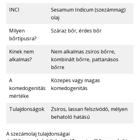
INCI
Sesamum Indicum (szezámmag)
olaj
Milyen
Száraz bőr, érdes bőr
bőrtípusra?
Kinek nem
Nem alkalmas zsíros bőrre,
alkalmas?
kombinált bőrre, pattanásos
bőrre
A
Közepes vagy magas
komedogenitás
komedogenitás
mértéke
Tulajdonságok
Zsíros, lassan felszívódó, mélyen
behatoló hatású
A szezámolaj tulajdonságai