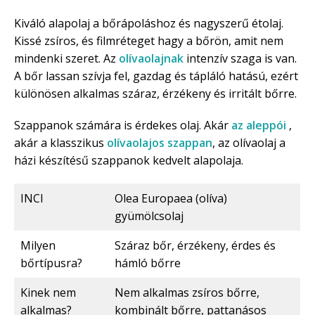
Kiváló alapolaj a bőrápoláshoz és nagyszerű étolaj.
Kissé zsíros, és filmréteget hagy a bőrön, amit nem
mindenki szeret. Az
olívaolajnak
intenzív szaga is van.
A bőr lassan szívja fel, gazdag és tápláló hatású, ezért
különösen alkalmas száraz, érzékeny és irritált bőrre.
Szappanok számára is érdekes olaj. Akár
az aleppói
,
akár a klasszikus
olívaolajos szappan
, az olívaolaj a
házi készítésű szappanok kedvelt alapolaja.
INCI
Olea Europaea (olíva)
gyümölcsolaj
Milyen
Száraz bőr, érzékeny, érdes és
bőrtípusra?
hámló bőrre
Kinek nem
Nem alkalmas zsíros bőrre,
alkalmas?
kombinált bőrre, pattanásos