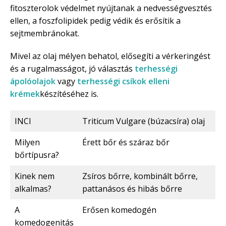
fitoszterolok védelmet nyújtanak a nedvességvesztés
ellen, a foszfolipidek pedig védik és erősítik a
sejtmembránokat.
Mivel az olaj mélyen behatol, elősegíti a vérkeringést
és a rugalmasságot, jó választás
terhességi
ápolóolajok
vagy
terhességi csíkok elleni
krémek
készítéséhez is.
INCI
Triticum Vulgare (búzacsíra) olaj
Milyen
Érett bőr és száraz bőr
bőrtípusra?
Kinek nem
Zsíros bőrre, kombinált bőrre,
alkalmas?
pattanásos és hibás bőrre
A
Erősen komedogén
komedogenitás