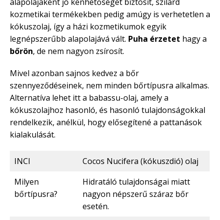
alapolajaként jó kenhetőséget biztosít, szilárd
kozmetikai termékekben pedig amúgy is verhetetlen a
kókuszolaj, így a házi kozmetikumok egyik
legnépszerűbb alapolajává vált.
Puha érzetet
hagy a
bőrön
, de nem nagyon zsírosít.
Mivel azonban sajnos kedvez a bőr
szennyeződéseinek, nem minden bőrtípusra alkalmas.
Alternatíva lehet itt a babassu-olaj, amely a
kókuszolajhoz hasonló, és hasonló tulajdonságokkal
rendelkezik, anélkül, hogy elősegítené a pattanások
kialakulását.
INCI
Cocos Nucifera (kókuszdió) olaj
Milyen
Hidratáló tulajdonságai miatt
bőrtípusra?
nagyon népszerű száraz bőr
esetén.