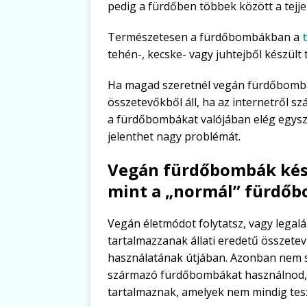
pedig a fürdőben többek között a tejjel
Természetesen a fürdőbombákban a
tehén-, kecske- vagy juhtejből készült
Ha magad szeretnél vegán fürdőbombát
összetevőkből áll, ha az internetről s
a fürdőbombákat valójában elég egysz
jelenthet nagy problémát.
Vegán fürdőbombák kész
mint a „normál” fürdőb
Vegán életmódot folytatsz, vagy legal
tartalmazzanak állati eredetű összete
használatának útjában. Azonban nem 
származó fürdőbombákat használnod, m
tartalmaznak, amelyek nem mindig tesz