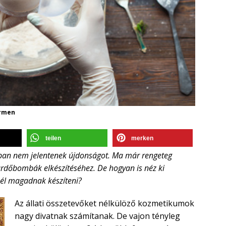
ormen
teilen
merken
n nem jelentenek újdonságot. Ma már rengeteg
 fürdőbombák elkészítéséhez. De hogyan is néz ki
él magadnak készíteni?
Az állati összetevőket nélkülöző kozmetikumok
nagy divatnak számítanak. De vajon tényleg