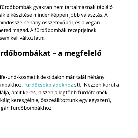
 fürdőbombák gyakran nem tartalmaznak tápláló
ák elkészítése mindenképpen jobb választás. A
indössze néhány összetevőből, és a vegán
heted magad. A fürdőbombák receptjeinek
em kell változtatni.
fürdőbombákat – a megfelelő
eife-und-kosmetik.de oldalon már talál néhány
bombákhoz,
fürdőcsokoládékhoz
stb. Nézzen körül a
alálja, amit keres, hiszen a legtöbb fürdőtermék
káig keresgélnie, összeállítottunk egy egyszerű,
 vegán fürdőbombákhoz: