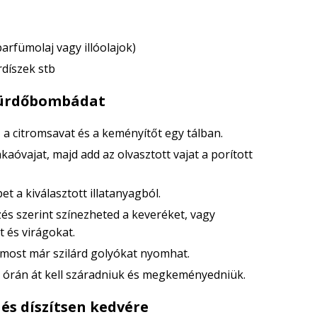
parfümolaj vagy illóolajok)
rdíszek stb
 fürdőbombádat
 a citromsavat és a keményítőt egy tálban.
kaóvajat, majd add az olvasztott vajat a porított
 a kiválasztott illatanyagból.
zés szerint színezheted a keveréket, vagy
 és virágokat.
most már szilárd golyókat nyomhat.
órán át kell száradniuk és megkeményedniük.
 és díszítsen kedvére