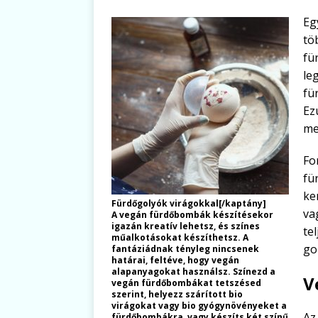
Eg
tö
fü
le
fü
Ez
me
Fo
fü
ke
Fürdőgolyók virágokkal[/kaptány]
va
A vegán fürdőbombák készítésekor
igazán kreatív lehetsz, és színes
te
műalkotásokat készíthetsz. A
go
fantáziádnak tényleg nincsenek
határai, feltéve, hogy vegán
alapanyagokat használsz. Színezd a
V
vegán fürdőbombákat tetszésed
szerint, helyezz szárított bio
virágokat vagy bio gyógynövényeket a
Az
fürdőbombákra, vagy készíts két színű