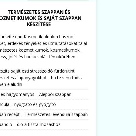
TERMÉSZETES SZAPPAN ÉS
OZMETIKUMOK ÉS SAJÁT SZAPPAN
KÉSZÍTÉSE
urseife und Kosmetik oldalon hasznos
ket, érdekes tényeket és útmutatásokat talál
rmészetes kozmetikumok, kozmetikumok,
ess, jólét és barkácsolás témakörében.
észíts saját esti stresszoldó fürdőrutint
szetes alapanyagokból – ha te sem tudsz
en elaludni
s és hagyományos – Aleppói szappan
dula – nyugtató és gyógyító
pan recept – Természetes levendula szappan
andió – dió a tiszta mosáshoz