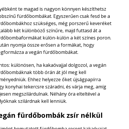
yébként te magad is nagyon könnyen készíthetsz
bbszínű fürdőbombákat. Egyszerűen csak fesd be a
rdőbombákhoz szükséges, még porszerű keveréket
galább két különböző színűre, majd futtasd át a
rdőbombaformákat külön-külön a két színes poron.
után nyomja össze erősen a formákat, hogy
gformázza a vegán fürdőbombákat.
ntos: különösen, ha kakaóvajjal dolgozol, a vegán
rdőbombáknak több órán át jól meg kell
ményedniük. Ehhez helyezze őket újságpapírra
gy konyhai tekercsre száradni, és várja meg, amíg
ljesen megszilárdulnak. Néhány óra elteltével a
lyóknak szilárdnak kell lenniük.
egán fürdőbombák zsír nélkül
 imént bemutatott fürdőbomba recept kakaóvajat