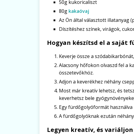
50g kukoricaliszt
80g
kakaóvaj
Az Ön által választott illatanyag (
Díszítéshez színek, virágok, cuko
Hogyan készítsd el a saját
Keverje össze a szódabikarbónát,
Alacsony hőfokon olvaszd fel a ka
összetevőkhöz.
Adjon a keverékhez néhány cseppet
Most már kreatív lehetsz, és tets
keverhetsz bele gyógynövényeket
Egy fürdőgolyóformát használva 
A fürdőgolyóknak ezután néhány 
Legyen kreatív, és variáljon