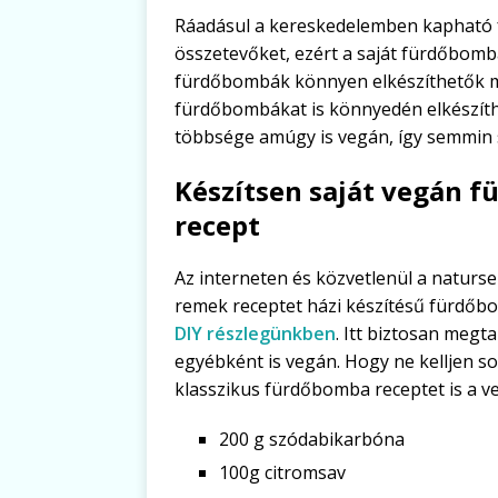
Ráadásul a kereskedelemben kapható
összetevőket, ezért a saját fürdőbomb
fürdőbombák könnyen elkészíthetők m
fürdőbombákat is könnyedén elkészít
többsége amúgy is vegán, így semmin s
Készítsen saját vegán 
recept
Az interneten és közvetlenül a naturs
remek receptet házi készítésű fürdő
DIY részlegünkben
. Itt biztosan megt
egyébként is vegán. Hogy ne kelljen so
klasszikus fürdőbomba receptet is a
200 g szódabikarbóna
100g citromsav