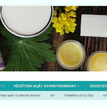
T
KÉSZÍTSEN SAJÁT KOZMETIKUMOKAT
ÖSSZETEV
ÍTSEN SAJÁT KOZMETIKUMOKAT
DIY
TERMÉKEK LETÖLTÉSE
VE