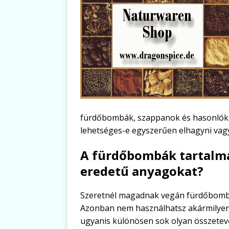
fürdőbombák, szappanok és hasonlók i
lehetséges-e egyszerűen elhagyni vagy
A fürdőbombák tartalma
eredetű anyagokat?
Szeretnél magadnak vegán fürdőbombák
Azonban nem használhatsz akármilyen
ugyanis különösen sok olyan összetevőt