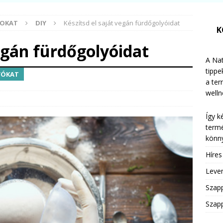
MOKAT
DIY
Készítsd el saját vegán fürdőgolyóidat
K
vegán fürdőgolyóidat
A Nat
tippe
YÓKAT
a te
welln
Így k
termé
könny
Híre
Leven
Szap
Szapp