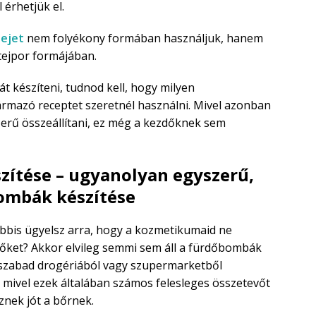
 érhetjük el.
tejet
nem folyékony formában használjuk, hanem
 tejpor formájában.
 készíteni, tudnod kell, hogy milyen
zármazó receptet szeretnél használni. Mivel azonban
erű összeállítani, ez még a kezdőknek sem
ítése – ugyanolyan egyszerű,
ombák készítése
ábbis ügyelsz arra, hogy a kozmetikumaid ne
vőket? Akkor elvileg semmi sem áll a fürdőbombák
szabad drogériából vagy szupermarketből
ivel ezek általában számos felesleges összetevőt
nek jót a bőrnek.