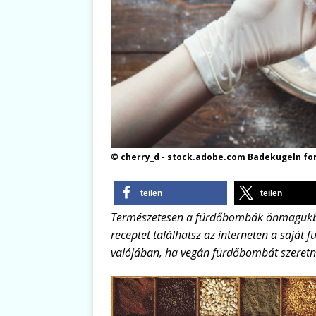
© cherry_d - stock.adobe.com Badekugeln f
teilen
teilen
Természetesen a fürdőbombák önmagukba
receptet találhatsz az interneten a saját
valójában, ha vegán fürdőbombát szeretn