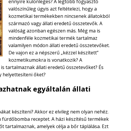
ennyire különleges? A legtöbb fogyasztó
valószínűleg úgyis azt feltételezi, hogy a
kozmetikai termékekben nincsenek állatokból
származó vagy állati eredetű összetevők. A
valóság azonban egészen más. Még ma is
mindenféle kozmetikai termék tartalmaz
valamilyen módon állati eredetű összetevőket.
De vajon ez a népszerű „kézzel készített”
kozmetikumokra is vonatkozik? A
s tartalmaznak állati eredetű összetevőket? És
 helyettesíteni őket?
zhatnak egyáltalán állati
at készíteni? Akkor ez elvileg nem olyan nehéz.
 fürdőbomba receptet. A házi készítésű termékek
 tartalmaznak, amelyek célja a bőr táplálása. Ezt