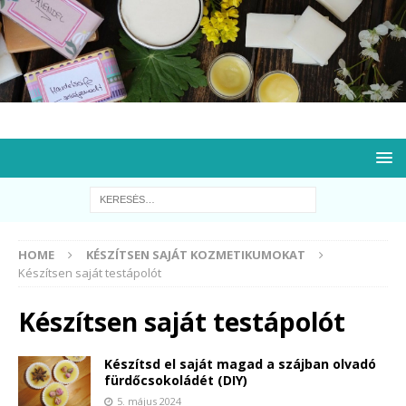
HOME
KÉSZÍTSEN SAJÁT KOZMETIKUMOKAT
Készítsen saját testápolót
Készítsen saját testápolót
Készítsd el saját magad a szájban olvadó
fürdőcsokoládét (DIY)
5. május 2024