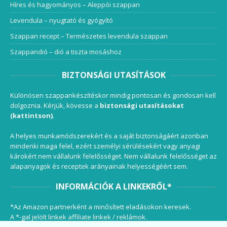
Híres és hagyományos – Aleppói szappan
Levendula – nyugtató és gyógyító
Szappan recept – Természetes levendula szappan
Szappandió – dió a tiszta mosáshoz
BIZTONSÁGI UTASÍTÁSOK
Különösen szappankészítéskor mindig pontosan és gondosan kell
dolgoznia. Kérjük, kövesse a
biztonsági utasításokat
(kattintson)
.
A helyes munkamódszerekért és a saját biztonságáért azonban
mindenki maga felel, ezért személyi sérülésekért vagy anyagi
károkért nem vállalunk felelősséget. Nem vállalunk felelősséget az
alapanyagok és receptek arányainak helyességéért sem.
INFORMÁCIÓK A LINKEKRŐL*
*Az Amazon partnerként a minősített eladásokon keresek.
A *-gal jelölt linkek affiliate linkek / reklámok.