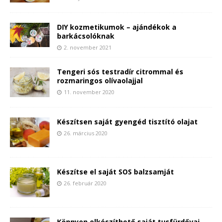
DIY kozmetikumok – ajándékok a
barkácsolóknak
2. november 2021
Tengeri sós testradír citrommal és
rozmaringos olívaolajjal
11. november 2020
Készítsen saját gyengéd tisztító olajat
26. március 2020
Készítse el saját SOS balzsamját
26. február 2020
Könnyen elkészíthető saját tusfürdővaj