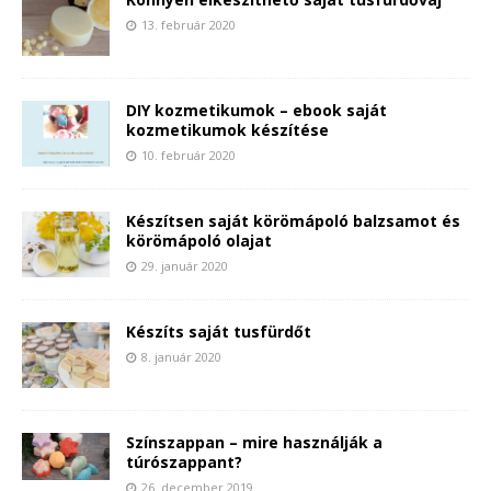
13. február 2020
DIY kozmetikumok – ebook saját
kozmetikumok készítése
10. február 2020
Készítsen saját körömápoló balzsamot és
körömápoló olajat
29. január 2020
Készíts saját tusfürdőt
8. január 2020
Színszappan – mire használják a
túrószappant?
26. december 2019