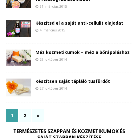
31. március 2015
Készítsd el a saját anti-cellulit olajodat
4. március 2015
Méz kozmetikumok – méz a bőrápoláshoz
29. október 2014
Készítsen saját tápláló tusfürdőt
27. október 2014
1
2
»
TERMÉSZETES SZAPPAN ÉS KOZMETIKUMOK ÉS
SAJÁT SZAPPAN KÉSZÍTÉSE