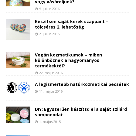
vagy vásároljunk?
5. július 2016
Készítsen saját kerek szappant –
tölcséres 2. lehetőség
2. július 2016
Vegán kozmetikumok – miben
különböznek a hagyományos
termékektől?
22. május 2016
A legismertebb natúrkozmetikai pecsétek
11. május 2016
DIY: Egyszerűen készítsd el a saját szilárd
samponodat
1. május 2015