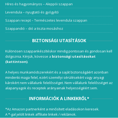
Híres és hagyományos – Aleppói szappan
Levendula – nyugtató és gyógyító
Szappan recept – Természetes levendula szappan
Szappandió – dió a tiszta mosáshoz
BIZTONSÁGI UTASÍTÁSOK
Különösen szappankészítéskor mindig pontosan és gondosan kell
dolgoznia. Kérjük, kövesse a
biztonsági utasításokat
(kattintson)
.
A helyes munkamódszerekért és a saját biztonságáért azonban
mindenki maga felel, ezért személyi sérülésekért vagy anyagi
károkért nem vállalunk felelősséget. Nem vállalunk felelősséget az
alapanyagok és receptek arányainak helyességéért sem.
INFORMÁCIÓK A LINKEKRŐL*
*Az Amazon partnerként a minősített eladásokon keresek.
A *-gal jelölt linkek affiliate linkek / reklámok.