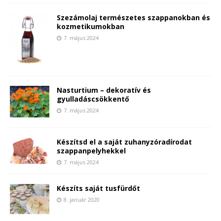
Szezámolaj természetes szappanokban és
kozmetikumokban
7. május 2024
Nasturtium – dekoratív és
gyulladáscsökkentő
7. május 2024
Készítsd el a saját zuhanyzóradírodat
szappanpelyhekkel
7. május 2024
Készíts saját tusfürdőt
8. január 2020