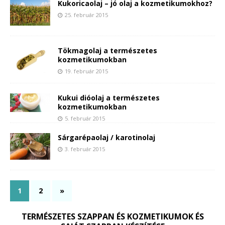
Kukoricaolaj – jó olaj a kozmetikumokhoz?
25. február 2015
Tökmagolaj a természetes
kozmetikumokban
19. február 2015
Kukui dióolaj a természetes
kozmetikumokban
5. február 2015
Sárgarépaolaj / karotinolaj
3. február 2015
1
2
»
TERMÉSZETES SZAPPAN ÉS KOZMETIKUMOK ÉS