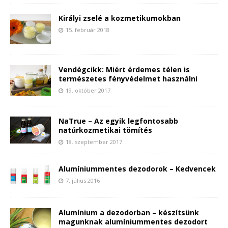
Királyi zselé a kozmetikumokban
15. február 2018
Vendégcikk: Miért érdemes télen is
természetes fényvédelmet használni
19. október 2017
NaTrue – Az egyik legfontosabb
natúrkozmetikai tömítés
18. szeptember 2017
Alumíniummentes dezodorok – Kedvencek
7. július 2016
Alumínium a dezodorban – készítsünk
magunknak alumíniummentes dezodort