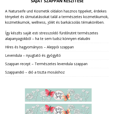
SAJÁT SZAPPAN KÉSZÍTÉSE
A Naturseife und Kosmetik oldalon hasznos tippeket, érdekes
tényeket és útmutatásokat talál a természetes kozmetikumok,
kozmetikumok, wellness, jólét és barkácsolás témakörében.
Így készíts saját esti stresszoldó fürdőrutint természetes
alapanyagokból – ha te sem tudsz könnyen elaludni
Híres és hagyományos – Aleppói szappan
Levendula – nyugtató és gyógyító
Szappan recept – Természetes levendula szappan
Szappandió – dió a tiszta mosáshoz