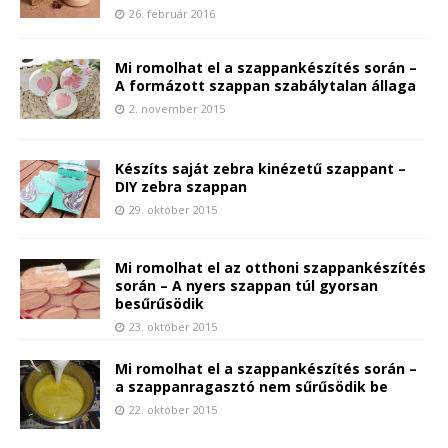
26. február 2016
Mi romolhat el a szappankészítés során –
A formázott szappan szabálytalan állaga
2. november 2015
Készíts saját zebra kinézetű szappant –
DIY zebra szappan
29. október 2015
Mi romolhat el az otthoni szappankészítés
során – A nyers szappan túl gyorsan
besűrűsödik
23. október 2015
Mi romolhat el a szappankészítés során –
a szappanragasztó nem sűrűsödik be
22. október 2015