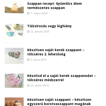
Szappan recept: Gyümölcs álom
természetes szappan
7. május 2024
Túlzsírozás vagy lúghiány
22. január 2020
Készítsen saját kerek szappant –
tölcséres 2. lehetőség
2. július 2016
Készítsd el a saját kerek szappanodat –
tölcséres módszerrel
25. június 2016
Készítsen saját szappant – készítsen
egyszerű borotvaszappant magának