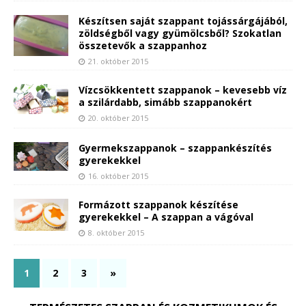
Készítsen saját szappant tojássárgájából,
zöldségből vagy gyümölcsből? Szokatlan
összetevők a szappanhoz
21. október 2015
Vízcsökkentett szappanok – kevesebb víz
a szilárdabb, simább szappanokért
20. október 2015
Gyermekszappanok – szappankészítés
gyerekekkel
16. október 2015
Formázott szappanok készítése
gyerekekkel – A szappan a vágóval
8. október 2015
1
2
3
»