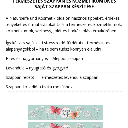
TERMÉSZETES SZAPPAN ÉS KOZMETIKUMOK ÉS
SAJÁT SZAPPAN KÉSZÍTÉSE
A Naturseife und Kosmetik oldalon hasznos tippeket, érdekes
tényeket és útmutatásokat talál a természetes kozmetikumok,
kozmetikumok, wellness, jólét és barkácsolás témakörében.
Így készíts saját esti stresszoldó fürdőrutint természetes
alapanyagokból – ha te sem tudsz könnyen elaludni
Híres és hagyományos – Aleppói szappan
Levendula – nyugtató és gyógyító
Szappan recept – Természetes levendula szappan
Szappandió – dió a tiszta mosáshoz