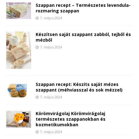
Szappan recept – Természetes levendula-
rozmaring szappan
7. május 2024
Készítsen saját szappant zabból, tejből és
mézből
7. május 2024
Szappan recept: Készíts saját mézes
szappant (méhviasszal és sok mézzel)
7. május 2024
Körömvirágolaj Körömvirágolaj
természetes szappanokban és
kozmetikumokban
7. május 2024