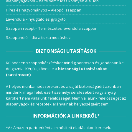
alapanyagokból – ha te sem tudsz könnyen elaludni
Híres és hagyományos – Aleppói szappan
Levendula – nyugtató és gyógyító
Szappan recept – Természetes levendula szappan
Szappandió – dió a tiszta mosáshoz
BIZTONSÁGI UTASÍTÁSOK
Különösen szappankészítéskor mindig pontosan és gondosan kell
dolgoznia. Kérjük, kövesse a
biztonsági utasításokat
(kattintson)
.
A helyes munkamódszerekért és a saját biztonságáért azonban
mindenki maga felel, ezért személyi sérülésekért vagy anyagi
károkért nem vállalunk felelősséget. Nem vállalunk felelősséget az
alapanyagok és receptek arányainak helyességéért sem.
INFORMÁCIÓK A LINKEKRŐL*
*Az Amazon partnerként a minősített eladásokon keresek.