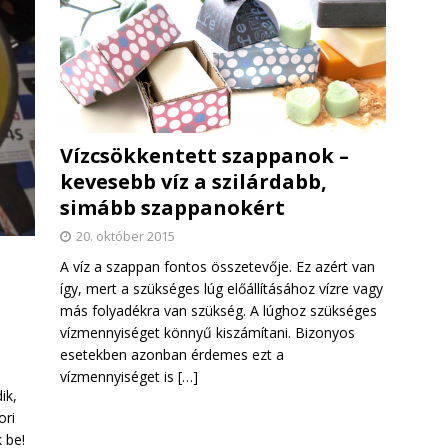
Vízcsökkentett szappanok –
kevesebb víz a szilárdabb,
simább szappanokért
20. október 2015
A víz a szappan fontos összetevője. Ez azért van
így, mert a szükséges lúg előállításához vízre vagy
más folyadékra van szükség. A lúghoz szükséges
vízmennyiséget könnyű kiszámítani. Bizonyos
esetekben azonban érdemes ezt a
vízmennyiséget is
[…]
ik,
ori
 be!