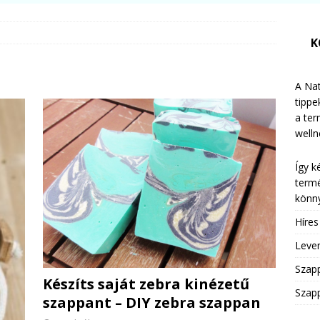
K
A Nat
tippe
a te
welln
Így k
termé
könny
Híre
Leven
Szap
Készíts saját zebra kinézetű
Szapp
szappant – DIY zebra szappan