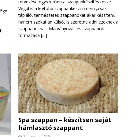
tervezése egyszerűen a szappankészítés része.
Végül is a legtöbb szappankészítő nem „csak”
 Egy
tápláló, természetes szappanokat akar készíteni,
hanem szokatlan külsőt is szeretne adni ezeknek a
szappanoknak. Márványozás és szappanok
t
formázása
[…]
Spa szappan – készítsen saját
hámlasztó szappant
24. április 2015