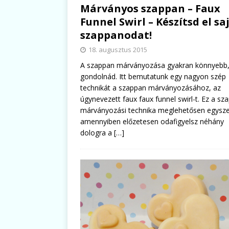
Márványos szappan – Faux
Funnel Swirl – Készítsd el sa
szappanodat!
18. augusztus 2015
A szappan márványozása gyakran könnyebb,
gondolnád. Itt bemutatunk egy nagyon szép
technikát a szappan márványozásához, az
úgynevezett faux faux funnel swirl-t. Ez a sz
márványozási technika meglehetősen egysze
amennyiben előzetesen odafigyelsz néhány
dologra a
[…]