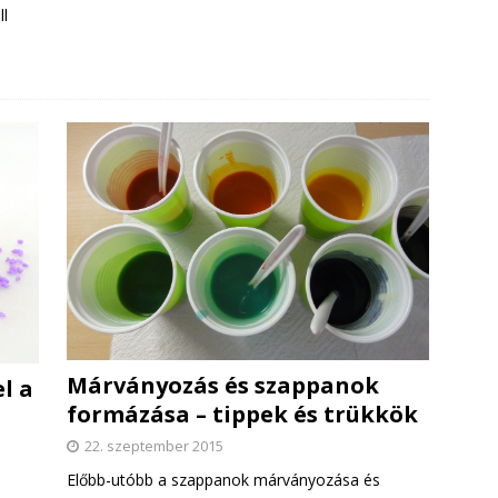
ll
Márványozás és szappanok
l a
formázása – tippek és trükkök
22. szeptember 2015
Előbb-utóbb a szappanok márványozása és