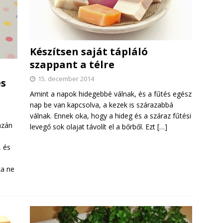
Készítsen saját tápláló
szappant a télre
15. december 2014
es
Amint a napok hidegebbé válnak, és a fűtés egész
nap be van kapcsolva, a kezek is szárazabbá
válnak. Ennek oka, hogy a hideg és a száraz fűtési
azán
levegő sok olajat távolít el a bőrből. Ezt
[…]
, és
ka ne