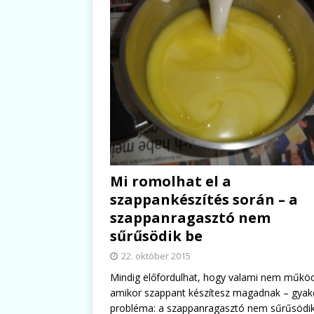
Mi romolhat el a
szappankészítés során – a
szappanragasztó nem
sűrűsödik be
22. október 2015
Mindig előfordulhat, hogy valami nem működ
amikor szappant készítesz magadnak – gyak
probléma: a szappanragasztó nem sűrűsödik