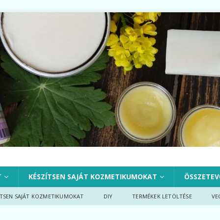
T
KÉSZÍTSEN SAJÁT KOZMETIKUMOKAT
ÖSSZETEV
ÍTSEN SAJÁT KOZMETIKUMOKAT
DIY
TERMÉKEK LETÖLTÉSE
VE