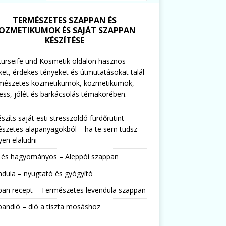
TERMÉSZETES SZAPPAN ÉS
OZMETIKUMOK ÉS SAJÁT SZAPPAN
KÉSZÍTÉSE
urseife und Kosmetik oldalon hasznos
ket, érdekes tényeket és útmutatásokat talál
rmészetes kozmetikumok, kozmetikumok,
ess, jólét és barkácsolás témakörében.
észíts saját esti stresszoldó fürdőrutint
szetes alapanyagokból – ha te sem tudsz
en elaludni
s és hagyományos – Aleppói szappan
dula – nyugtató és gyógyító
pan recept – Természetes levendula szappan
andió – dió a tiszta mosáshoz