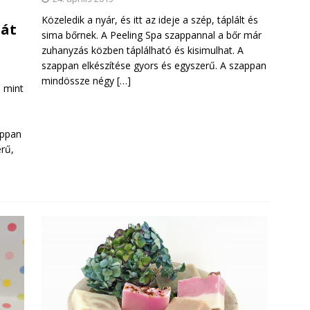
Közeledik a nyár, és itt az ideje a szép, táplált és
ját
sima bőrnek. A Peeling Spa szappannal a bőr már
zuhanyzás közben táplálható és kisimulhat. A
szappan elkészítése gyors és egyszerű. A szappan
mindössze négy
[…]
 mint
appan
rű,