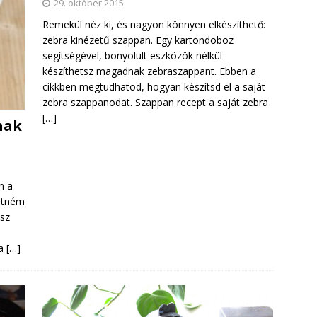
29. október 2015
Remekül néz ki, és nagyon könnyen elkészíthető:
zebra kinézetű szappan. Egy kartondoboz
segítségével, bonyolult eszközök nélkül
készíthetsz magadnak zebraszappant. Ebben a
cikkben megtudhatod, hogyan készítsd el a saját
zebra szappanodat. Szappan recept a saját zebra
[…]
nak
n a
retném
 sz
 a
[…]