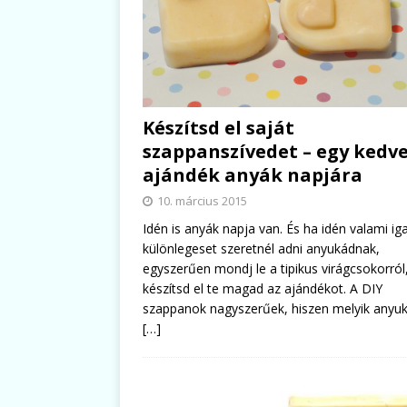
Készítsd el saját
szappanszívedet – egy kedv
ajándék anyák napjára
10. március 2015
Idén is anyák napja van. És ha idén valami ig
különlegeset szeretnél adni anyukádnak,
egyszerűen mondj le a tipikus virágcsokorról
készítsd el te magad az ajándékot. A DIY
szappanok nagyszerűek, hiszen melyik anyu
[…]