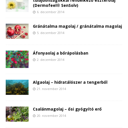
tulajdonságokkal rendelkező észterolaj
(Dermofeel® SenSolv)
6. december 2014
Gránátalma magolaj / gránátalma magolaj
5. december 2014
Áfonyaolaj a bőrápolásban
2. december 2014
Algaolaj – hidratálószer a tengerből
21. november 2014
Csalánmagolaj – ősi gyógyító erő
20. november 2014