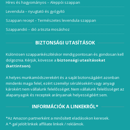
Híres és hagyományos – Aleppói szappan
Levendula – nyugtató és gyógyító
Szappan recept – Természetes levendula szappan
Szappandió – dió a tiszta mosáshoz
BIZTONSÁGI UTASÍTÁSOK
Különösen szappankészítéskor mindig pontosan és gondosan kell
dolgoznia. Kérjük, kövesse a
biztonsági utasításokat
(kattintson)
.
A helyes munkamódszerekért és a saját biztonságáért azonban
mindenki maga felel, ezért személyi sérülésekért vagy anyagi
károkért nem vállalunk felelősséget. Nem vállalunk felelősséget az
alapanyagok és receptek arányainak helyességéért sem.
INFORMÁCIÓK A LINKEKRŐL*
*Az Amazon partnerként a minősített eladásokon keresek.
A *-gal jelölt linkek affiliate linkek / reklámok.