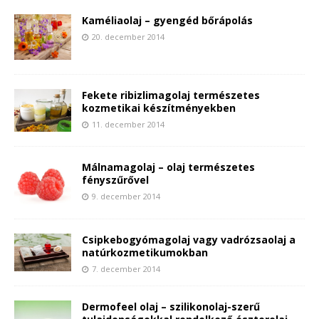
Kaméliaolaj – gyengéd bőrápolás
20. december 2014
Fekete ribizlimagolaj természetes
kozmetikai készítményekben
11. december 2014
Málnamagolaj – olaj természetes
fényszűrővel
9. december 2014
Csipkebogyómagolaj vagy vadrózsaolaj a
natúrkozmetikumokban
7. december 2014
Dermofeel olaj – szilikonolaj-szerű